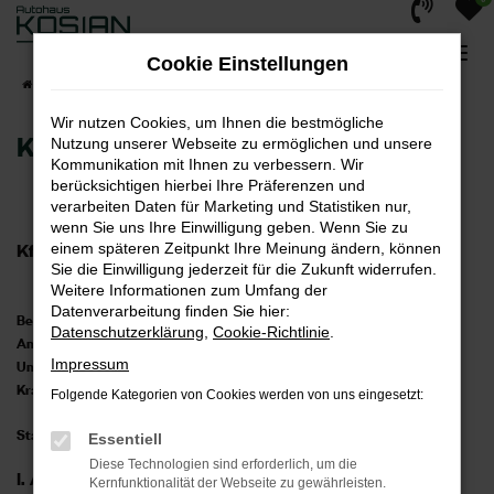
Zum
Hauptinhalt
Cookie Einstellungen
springen
Startseite
AGB
Wir nutzen Cookies, um Ihnen die bestmögliche
Kfz-Reparaturbedingungen
Nutzung unserer Webseite zu ermöglichen und unsere
Kommunikation mit Ihnen zu verbessern. Wir
berücksichtigen hierbei Ihre Präferenzen und
verarbeiten Daten für Marketing und Statistiken nur,
wenn Sie uns Ihre Einwilligung geben. Wenn Sie zu
einem späteren Zeitpunkt Ihre Meinung ändern, können
Kfz-Reparaturbedingungen
Sie die Einwilligung jederzeit für die Zukunft widerrufen.
Weitere Informationen zum Umfang der
Datenverarbeitung finden Sie hier:
Bedingungen für die Ausführung von Arbeiten an Kraftfahrzeugen,
Datenschutzerklärung
,
Cookie-Richtlinie
.
Anhängern, Aggregaten und deren Teilen und für Kostenvoranschläge
Impressum
Unverbindliche Empfehlung des Zentralverbandes Deutsches
Kraftfahrzeuggewerbe e.V. (ZDK)
Folgende Kategorien von Cookies werden von uns eingesetzt:
Stand: Dezember 2016
Essentiell
Diese Technologien sind erforderlich, um die
I. Auftragserteilung
Kernfunktionalität der Webseite zu gewährleisten.