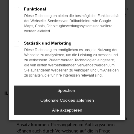
Im Auftragsschein oder in einem Bestätigungsschreiben
Funktional
sind die zu erbringenden Leistungen zu bezeichnen und
Diese Technologien bieten die bestmögliche Funktionalität
der voraussichtliche oder verbindliche
der Webseite. Services von Drittanbietern wie Google
Maps, Chats, Fahrzeugbewertungssystem und weitere
Fertigstellungstermin anzugeben.
werden aktiviert.
Der Auftraggeber erhält eine Durchschrift des
Auftragsscheins.
Statistik und Marketing
Der Auftrag ermächtigt den Auftragnehmer,
Diese Technologien ermöglichen es uns, die Nutzung der
Unteraufträge zu erteilen und Probefahrten sowie
Webseite zu analysieren, um die Leistung zu messen und
Überführungsfahrten durchzuführen.
zu verbessern. Zudem werden Technologien eingesetzt,
Übertragungen von Rechten und Pflichten des
die von dritten Werbetreibenden verwendet werden, um
Sie auf anderen Webseiten zu verfolgen und um Anzeigen
Auftraggebers aus dem Auftrag bedürfen der
zu schalten, die für Ihre Interessen relevant sind.
schriftlichen Zustimmung des Auftragnehmers.
Speichern
II. Preisangaben im Auftragsschein; Kostenvoranschlag
Optionale Cookies ablehnen
Auf Verlangen des Auftraggebers vermerkt der
Alle akzeptieren
Auftragnehmer im Auftragsschein auch die Preise, die
bei der Durchführung des Auftrags voraussichtlich zum
Ansatz kommen. Preisangaben im Auftragsschein
können auch durch Verweisung auf die in Frage