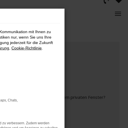
 Kommunikation mit Ihnen zu
stiken nur, wenn Sie uns Ihre
ung jederzeit für die Zukunft
ärung
,
Cookie-Richtlinie
.
inem anderen Browser oder in einem privaten Fenster?
Maps, Chats,
nd zu verbessern. Zudem werden
t mehr unterstützt werden.