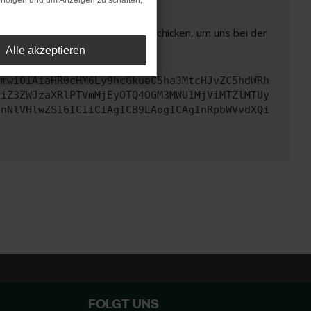
rfolgen und um Anzeigen zu schalten,
ben. Du kannst uns diesen Text schicken, um uns bei der
Alle akzeptieren
cmwiOiAiaHR0cHM6Ly9hcGkueC5ha3MtcHJvZC5hdWRh
ciZ3ZWJzaXRlPTVmMjEyOTQ4OGM3MWU1MjViMTZlMTUy
bnNlVHlwZSI6ICIiCiAgICB9LAogICAgInRpbWVvdXQi
FOLGT UNS