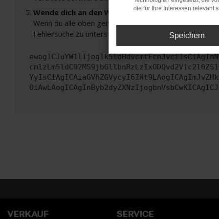
Technologien eingesetzt, die v
die für Ihre Interessen relevant s
Wende dich an den Webseitenbetreiber.
Wenn du alle oben genannten Schritte versucht hast, k
Fehlersuche zu unterstützen:
Speichern
ewogICJuYW1lIjogIk5ldHdvcmtFcnJvciIsCiAgImN
cmlzLm5ldC92MS9jbGllbnRzLzIxODQvd2Vic2l0ZS1
YyIsCiAgICAiaGVhZGVycyI6IHt9LAogICAgImJvZHk
OiAwLAogICAgInByb2dyZXNzIjogbnVsbCwKICAgICJ
VERKAUF
SERVICE