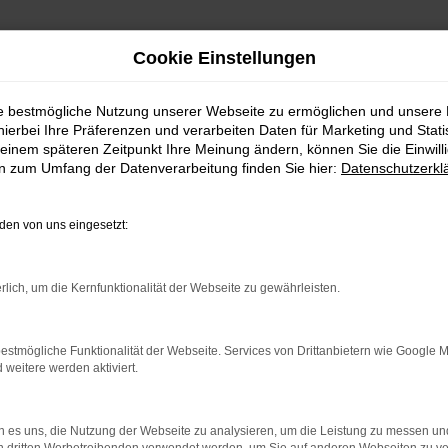
Cookie Einstellungen
ie bestmögliche Nutzung unserer Webseite zu ermöglichen und unsere
hierbei Ihre Präferenzen und verarbeiten Daten für Marketing und Stati
einem späteren Zeitpunkt Ihre Meinung ändern, können Sie die Einwillig
en zum Umfang der Datenverarbeitung finden Sie hier:
Datenschutzerkl
en von uns eingesetzt:
ndung.
hine?
rlich, um die Kernfunktionalität der Webseite zu gewährleisten.
aden bestimmter Seiten verhindern. Funktioniert die Seite in e
estmögliche Funktionalität der Webseite. Services von Drittanbietern wie Google 
eitere werden aktiviert.
zu beheben.
ssystem auf dem neuesten Stand sind.
 es uns, die Nutzung der Webseite zu analysieren, um die Leistung zu messen u
ko, sondern kann auch dazu führen, dass bestimmte Funktionen nich