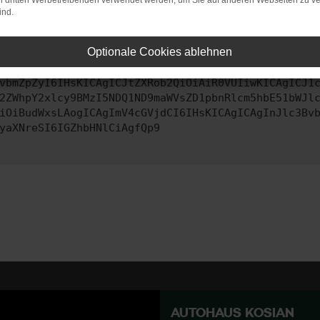
on dritten Werbetreibenden verwendet werden, um Sie auf anderen Webseiten zu ve
ind.
ontaktiere uns bitte. Wir werden versuchen, das Problem zu behe
Optionale Cookies ablehnen
vbmZpZyI6IHsKICAgICJtZXRob2QiOiAiR0VUIiwKICAgICJ1
2ZWhpY2xlcy9BMzI5NDQ1ND9maWVsZD1pbnRlcm5hbE51bWJl
iOiBudWxsLAogICAgImV4cGVjdCI6IHsKICAgICAgInJlc3Bv
yaXNreSI6IGZhbHNlCiAgfQp9
AUTOHAUS KOSIAN