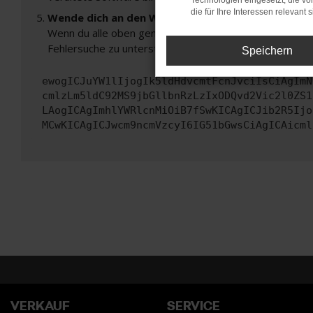
Technologien eingesetzt, die v
die für Ihre Interessen relevant s
Wende dich an den Webseitenbetreiber.
Wenn du alle oben genannten Schritte versucht hast, k
Fehlersuche zu unterstützen:
Speichern
ewogICJuYW1lIjogIk5ldHdvcmtFcnJvciIsCiAgImN
cmlzLm5ldC92MS9jbGllbnRzLzIxODQvd2Vic2l0ZS1
LAogICAgImhlYWRlcnMiOiB7fSwKICAgICJib2R5Ijo
MCwKICAgICJwcm9ncmVzcyI6IG51bGwsCiAgICAicml
VERKAUF
SERVICE