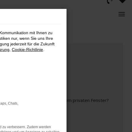
 Kommunikation mit Ihnen zu
stiken nur, wenn Sie uns Ihre
ung jederzeit für die Zukunft
ärung
,
Cookie-Richtlinie
.
inem anderen Browser oder in einem privaten Fenster?
Maps, Chats,
nd zu verbessern. Zudem werden
t mehr unterstützt werden.