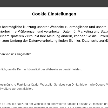
Cookie Einstellungen
ie bestmögliche Nutzung unserer Webseite zu ermöglichen und unsere
hierbei Ihre Präferenzen und verarbeiten Daten für Marketing und Stati
einem späteren Zeitpunkt Ihre Meinung ändern, können Sie die Einwillig
en zum Umfang der Datenverarbeitung finden Sie hier:
Datenschutzerkl
en von uns eingesetzt:
ndung.
hine?
rlich, um die Kernfunktionalität der Webseite zu gewährleisten.
aden bestimmter Seiten verhindern. Funktioniert die Seite in e
estmögliche Funktionalität der Webseite. Services von Drittanbietern wie Google 
eitere werden aktiviert.
zu beheben.
ssystem auf dem neuesten Stand sind.
 es uns, die Nutzung der Webseite zu analysieren, um die Leistung zu messen u
ko, sondern kann auch dazu führen, dass bestimmte Funktionen nich