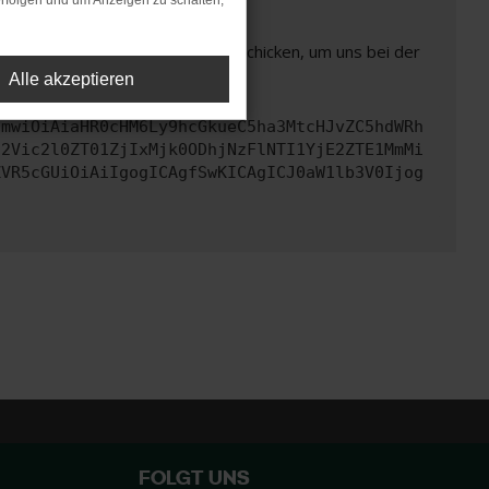
rfolgen und um Anzeigen zu schalten,
ben. Du kannst uns diesen Text schicken, um uns bei der
Alle akzeptieren
cmwiOiAiaHR0cHM6Ly9hcGkueC5ha3MtcHJvZC5hdWRh
d2Vic2l0ZT01ZjIxMjk0ODhjNzFlNTI1YjE2ZTE1MmMi
ZVR5cGUiOiAiIgogICAgfSwKICAgICJ0aW1lb3V0Ijog
FOLGT UNS