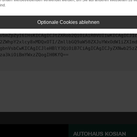
on dritten Werbetreibenden verwendet werden, um Sie auf anderen Webseiten zu ve
ind.
ontaktiere uns bitte. Wir werden versuchen, das Problem zu behe
Optionale Cookies ablehnen
vbmZpZyI6IHsKICAgICJtZXRob2QiOiAiR0VUIiwKICAgICJ1
2ZWhpY2xlcy8xMDQxOTI/ZmllbGQ9aW50ZXJuYWxOdW1iZXIm
gbnVsbCwKICAgICJleHBlY3QiOiB7CiAgICAgICJyZXNwb25z
za3kiOiBmYWxzZQogIH0KfQ==
AUTOHAUS KOSIAN