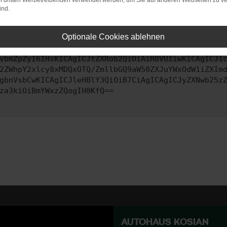
on dritten Werbetreibenden verwendet werden, um Sie auf anderen Webseiten zu ve
ind.
ontaktiere uns bitte. Wir werden versuchen, das Problem zu behe
Optionale Cookies ablehnen
vbmZpZyI6IHsKICAgICJtZXRob2QiOiAiR0VUIiwKICAgICJ1
2ZWhpY2xlcy8xMDQxOTQ/ZmllbGQ9aW50ZXJuYWxOdW1iZXIm
gbnVsbCwKICAgICJleHBlY3QiOiB7CiAgICAgICJyZXNwb25z
za3kiOiBmYWxzZQogIH0KfQ==
AUTOHAUS KOSIAN