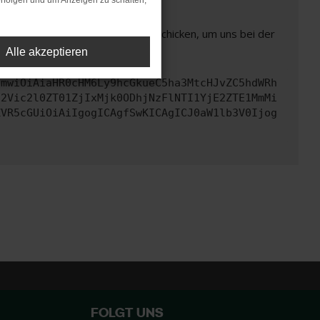
rfolgen und um Anzeigen zu schalten,
ben. Du kannst uns diesen Text schicken, um uns bei der
Alle akzeptieren
cmwiOiAiaHR0cHM6Ly9hcGkueC5ha3MtcHJvZC5hdWRh
d2Vic2l0ZT01ZjIxMjk0ODhjNzFlNTI1YjE2ZTE1MmMi
ZVR5cGUiOiAiIgogICAgfSwKICAgICJ0aW1lb3V0Ijog
FOLGT UNS