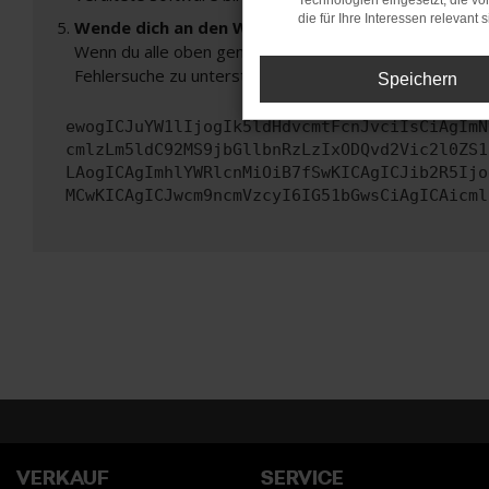
Technologien eingesetzt, die v
die für Ihre Interessen relevant s
Wende dich an den Webseitenbetreiber.
Wenn du alle oben genannten Schritte versucht hast, k
Fehlersuche zu unterstützen:
Speichern
ewogICJuYW1lIjogIk5ldHdvcmtFcnJvciIsCiAgImN
cmlzLm5ldC92MS9jbGllbnRzLzIxODQvd2Vic2l0ZS1
LAogICAgImhlYWRlcnMiOiB7fSwKICAgICJib2R5Ijo
MCwKICAgICJwcm9ncmVzcyI6IG51bGwsCiAgICAicml
VERKAUF
SERVICE