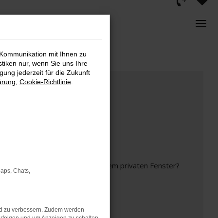
 Kommunikation mit Ihnen zu
stiken nur, wenn Sie uns Ihre
ung jederzeit für die Zukunft
ärung
,
Cookie-Richtlinie
.
inem anderen Browser oder in einem privaten Fenster?
Maps, Chats,
nd zu verbessern. Zudem werden
t mehr unterstützt werden.