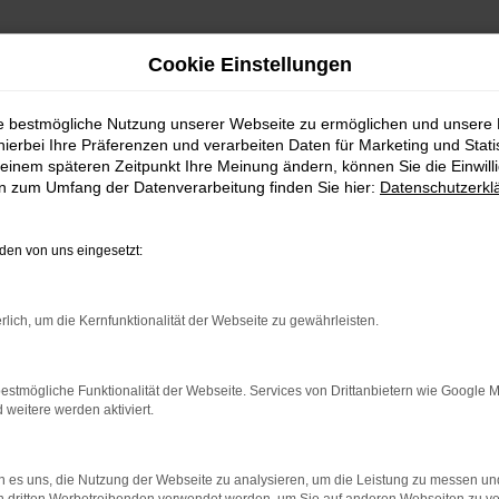
Cookie Einstellungen
ie bestmögliche Nutzung unserer Webseite zu ermöglichen und unsere
hierbei Ihre Präferenzen und verarbeiten Daten für Marketing und Stati
einem späteren Zeitpunkt Ihre Meinung ändern, können Sie die Einwillig
en zum Umfang der Datenverarbeitung finden Sie hier:
Datenschutzerkl
en von uns eingesetzt:
ndung.
hine?
rlich, um die Kernfunktionalität der Webseite zu gewährleisten.
aden bestimmter Seiten verhindern. Funktioniert die Seite in e
estmögliche Funktionalität der Webseite. Services von Drittanbietern wie Google 
eitere werden aktiviert.
zu beheben.
ssystem auf dem neuesten Stand sind.
 es uns, die Nutzung der Webseite zu analysieren, um die Leistung zu messen u
ko, sondern kann auch dazu führen, dass bestimmte Funktionen nich