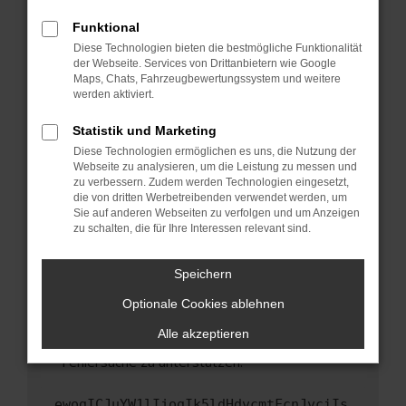
anderen Browser oder in einem privaten
Fenster?
Funktional
Starte dein Gerät neu.
Diese Technologien bieten die bestmögliche Funktionalität
der Webseite. Services von Drittanbietern wie Google
Das kann manchmal helfen, vorübergehende
Maps, Chats, Fahrzeugbewertungssystem und weitere
Probleme zu beheben.
werden aktiviert.
Stelle sicher, dass dein Browser und dein
Statistik und Marketing
Betriebssystem auf dem neuesten Stand
Diese Technologien ermöglichen es uns, die Nutzung der
sind.
Webseite zu analysieren, um die Leistung zu messen und
Veraltete Software birgt nicht nur ein
zu verbessern. Zudem werden Technologien eingesetzt,
Sicherheitsrisiko, sondern kann auch dazu führen,
die von dritten Werbetreibenden verwendet werden, um
dass bestimmte Funktionen nicht mehr
Sie auf anderen Webseiten zu verfolgen und um Anzeigen
zu schalten, die für Ihre Interessen relevant sind.
unterstützt werden.
Wende dich an den Webseitenbetreiber.
Speichern
Wenn du alle oben genannten Schritte versucht
hast, kontaktiere uns bitte. Wir werden
Optionale Cookies ablehnen
versuchen, das Problem zu beheben. Du kannst
Alle akzeptieren
uns diesen Text schicken, um uns bei der
Fehlersuche zu unterstützen:
ewogICJuYW1lIjogIk5ldHdvcmtFcnJvciIs