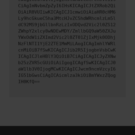
CiAgImNvbmZpZyI6IHsKICAgICJtZXRob2Qi
OiAiR0VUIiwKICAgICJ1cmwiOiAiaHR0cHM6
Ly9hcGkueC5ha3MtcHJvZC5hdWRhcmlzLm5l
dC92MS9jbGllbnRzLzIxODQvd2Vic2l0ZS12
ZWhpY2xlcy8wNDEwMDY/ZmllbGQ9aW50ZXJu
YWxOdW1iZXImd2Vic2l0ZT01ZjIxMjk0ODhj
NzFlNTI1YjE2ZTE1MmMiLAogICAgImhlYWRl
cnMiOiB7fSwKICAgICJib2R5IjogbnVsbCwK
ICAgICJleHBlY3QiOiB7CiAgICAgICJyZXNw
b25zZVR5cGUiOiAiIgogICAgfSwKICAgICJ0
aW1lb3V0IjogMCwKICAgICJwcm9ncmVzcyI6
IG51bGwsCiAgICAicmlza3kiOiBmYWxzZQog
IH0KfQ==