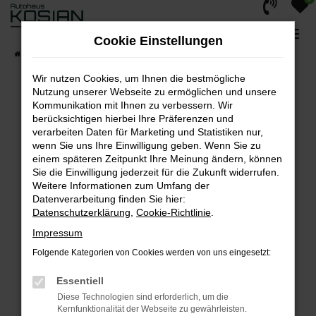
Zum
Hauptinhalt
Cookie Einstellungen
springen
Startseite
Fahrzeuge
Fahrzeug-Showroom
Wir nutzen Cookies, um Ihnen die bestmögliche
Nutzung unserer Webseite zu ermöglichen und unsere
Kommunikation mit Ihnen zu verbessern. Wir
berücksichtigen hierbei Ihre Präferenzen und
Fehler: Network Error
verarbeiten Daten für Marketing und Statistiken nur,
Beim Laden ist ein Fehler aufgetreten.
wenn Sie uns Ihre Einwilligung geben. Wenn Sie zu
einem späteren Zeitpunkt Ihre Meinung ändern, können
Hier sind ein paar Tipps, die dir helfen können:
Sie die Einwilligung jederzeit für die Zukunft widerrufen.
Weitere Informationen zum Umfang der
Überprüfe deine Firewall und deine
Datenverarbeitung finden Sie hier:
Internetverbindung.
Datenschutzerklärung
,
Cookie-Richtlinie
.
Laden andere Webseiten, zum Beispiel deine
Impressum
Suchmaschine?
Folgende Kategorien von Cookies werden von uns eingesetzt:
Prüfe deine Browsererweiterungen.
Manche Erweiterungen, wie Werbeblocker,
Essentiell
können das Laden bestimmter Seiten
Diese Technologien sind erforderlich, um die
verhindern. Funktioniert die Seite in einem
Kernfunktionalität der Webseite zu gewährleisten.