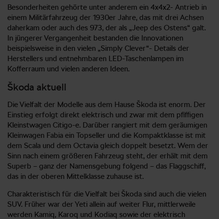
Besonderheiten gehörte unter anderem ein 4x4x2- Antrieb in
einem Militärfahrzeug der 1930er Jahre, das mit drei Achsen
daherkam oder auch des 973, der als „Jeep des Ostens“ galt.
In jüngerer Vergangenheit bestanden die Innovationen
beispielsweise in den vielen „Simply Clever“- Details der
Herstellers und entnehmbaren LED-Taschenlampen im
Kofferraum und vielen anderen Ideen.
Škoda aktuell
Die Vielfalt der Modelle aus dem Hause Škoda ist enorm. Der
Einstieg erfolgt direkt elektrisch und zwar mit dem pfiffigen
Kleinstwagen Citigo-e. Darüber rangiert mit dem geräumigen
Kleinwagen Fabia ein Topseller und die Kompaktklasse ist mit
dem Scala und dem Octavia gleich doppelt besetzt. Wem der
Sinn nach einem größeren Fahrzeug steht, der erhält mit dem
Superb – ganz der Namensgebung folgend – das Flaggschiff,
das in der oberen Mittelklasse zuhause ist.
Charakteristisch für die Vielfalt bei Škoda sind auch die vielen
SUV. Früher war der Yeti allein auf weiter Flur, mittlerweile
werden Kamiq, Karoq und Kodiaq sowie der elektrisch