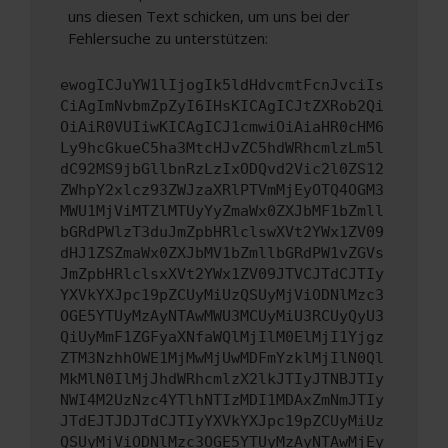
uns diesen Text schicken, um uns bei der
Fehlersuche zu unterstützen:
ewogICJuYW1lIjogIk5ldHdvcmtFcnJvciIs
CiAgImNvbmZpZyI6IHsKICAgICJtZXRob2Qi
OiAiR0VUIiwKICAgICJ1cmwiOiAiaHR0cHM6
Ly9hcGkueC5ha3MtcHJvZC5hdWRhcmlzLm5l
dC92MS9jbGllbnRzLzIxODQvd2Vic2l0ZS12
ZWhpY2xlcz93ZWJzaXRlPTVmMjEyOTQ4OGM3
MWU1MjViMTZlMTUyYyZmaWx0ZXJbMF1bZmll
bGRdPWlzT3duJmZpbHRlclswXVt2YWx1ZV09
dHJ1ZSZmaWx0ZXJbMV1bZmllbGRdPW1vZGVs
JmZpbHRlclsxXVt2YWx1ZV09JTVCJTdCJTIy
YXVkYXJpc19pZCUyMiUzQSUyMjViODNlMzc3
OGE5YTUyMzAyNTAwMWU3MCUyMiU3RCUyQyU3
QiUyMmF1ZGFyaXNfaWQlMjIlM0ElMjI1Yjgz
ZTM3NzhhOWE1MjMwMjUwMDFmYzklMjIlN0Ql
MkMlN0IlMjJhdWRhcmlzX2lkJTIyJTNBJTIy
NWI4M2UzNzc4YTlhNTIzMDI1MDAxZmNmJTIy
JTdEJTJDJTdCJTIyYXVkYXJpc19pZCUyMiUz
QSUyMjViODNlMzc3OGE5YTUyMzAyNTAwMjEy