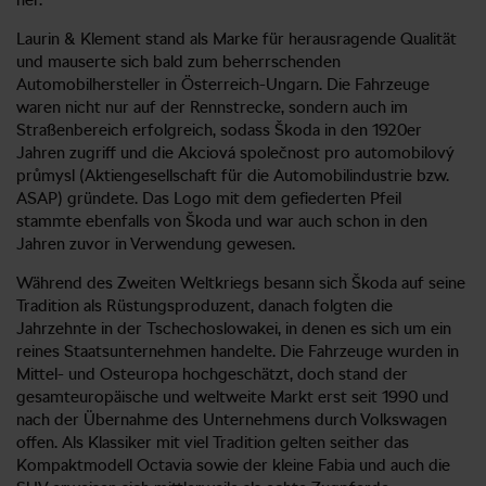
Laurin & Klement stand als Marke für herausragende Qualität
und mauserte sich bald zum beherrschenden
Automobilhersteller in Österreich-Ungarn. Die Fahrzeuge
waren nicht nur auf der Rennstrecke, sondern auch im
Straßenbereich erfolgreich, sodass Škoda in den 1920er
Jahren zugriff und die Akciová společnost pro automobilový
průmysl (Aktiengesellschaft für die Automobilindustrie bzw.
ASAP) gründete. Das Logo mit dem gefiederten Pfeil
stammte ebenfalls von Škoda und war auch schon in den
Jahren zuvor in Verwendung gewesen.
Während des Zweiten Weltkriegs besann sich Škoda auf seine
Tradition als Rüstungsproduzent, danach folgten die
Jahrzehnte in der Tschechoslowakei, in denen es sich um ein
reines Staatsunternehmen handelte. Die Fahrzeuge wurden in
Mittel- und Osteuropa hochgeschätzt, doch stand der
gesamteuropäische und weltweite Markt erst seit 1990 und
nach der Übernahme des Unternehmens durch Volkswagen
offen. Als Klassiker mit viel Tradition gelten seither das
Kompaktmodell Octavia sowie der kleine Fabia und auch die