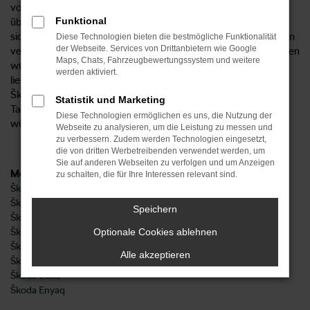
vom Autohaus Kosian verkaufen Ihnen Škoda und
Funktional
übernehmen zudem eine umfangreiche Beratung. Freuen Sie
sich auf ein Unternehmen, das seit 1947 tief in unserer Region
Diese Technologien bieten die bestmögliche Funktionalität
der Webseite. Services von Drittanbietern wie Google
verwurzelt ist und Service groß schreibt. In den letzten Jahren
Maps, Chats, Fahrzeugbewertungssystem und weitere
wurden wir immer wieder mit Preisen ausgezeichnet und
werden aktiviert.
lieben unseren Beruf. Natürlich erhalten Sie bei uns sowohl
Škoda Neuwagen als auch gebrauchte Fahrzeuge sowie
Statistik und Marketing
Tageszulassungen und Jahreswagen. Ganz so, wie Sie es sich
Diese Technologien ermöglichen es uns, die Nutzung der
wünschen und stets zu herausragend günstigen Preisen.
Webseite zu analysieren, um die Leistung zu messen und
zu verbessern. Zudem werden Technologien eingesetzt,
die von dritten Werbetreibenden verwendet werden, um
Sie auf anderen Webseiten zu verfolgen und um Anzeigen
Modelle
zu schalten, die für Ihre Interessen relevant sind.
Škoda Fabia
Škoda Karoq
Speichern
Škoda Kodiaq
Škoda Octavia
Optionale Cookies ablehnen
Škoda Superb
Alle akzeptieren
Škoda Kamiq
Škoda Scala
Škoda Enyaq