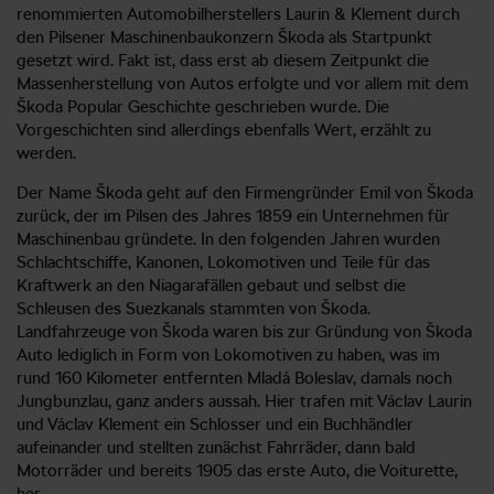
renommierten Automobilherstellers Laurin & Klement durch
den Pilsener Maschinenbaukonzern Škoda als Startpunkt
gesetzt wird. Fakt ist, dass erst ab diesem Zeitpunkt die
Massenherstellung von Autos erfolgte und vor allem mit dem
Škoda Popular Geschichte geschrieben wurde. Die
Vorgeschichten sind allerdings ebenfalls Wert, erzählt zu
werden.
Der Name Škoda geht auf den Firmengründer Emil von Škoda
zurück, der im Pilsen des Jahres 1859 ein Unternehmen für
Maschinenbau gründete. In den folgenden Jahren wurden
Schlachtschiffe, Kanonen, Lokomotiven und Teile für das
Kraftwerk an den Niagarafällen gebaut und selbst die
Schleusen des Suezkanals stammten von Škoda.
Landfahrzeuge von Škoda waren bis zur Gründung von Škoda
Auto lediglich in Form von Lokomotiven zu haben, was im
rund 160 Kilometer entfernten Mladá Boleslav, damals noch
Jungbunzlau, ganz anders aussah. Hier trafen mit Václav Laurin
und Václav Klement ein Schlosser und ein Buchhändler
aufeinander und stellten zunächst Fahrräder, dann bald
Motorräder und bereits 1905 das erste Auto, die Voiturette,
her.