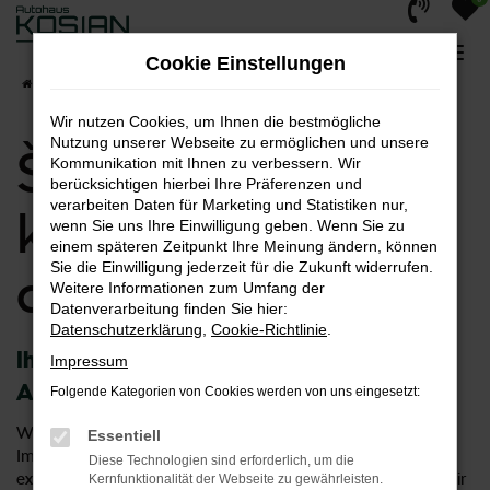
Zum
Hauptinhalt
Cookie Einstellungen
springen
Startseite
Škoda Auto kaufen, leasen oder finanzieren
Wir nutzen Cookies, um Ihnen die bestmögliche
Nutzung unserer Webseite zu ermöglichen und unsere
Škoda Auto
Kommunikation mit Ihnen zu verbessern. Wir
berücksichtigen hierbei Ihre Präferenzen und
verarbeiten Daten für Marketing und Statistiken nur,
kaufen, leasen
wenn Sie uns Ihre Einwilligung geben. Wenn Sie zu
einem späteren Zeitpunkt Ihre Meinung ändern, können
Sie die Einwilligung jederzeit für die Zukunft widerrufen.
oder finanzieren
Weitere Informationen zum Umfang der
Datenverarbeitung finden Sie hier:
Datenschutzerklärung
,
Cookie-Richtlinie
.
Ihr Škoda steht für Sie bereit – im
Impressum
Autohaus Kosian
Folgende Kategorien von Cookies werden von uns eingesetzt:
Wer sich für einen Škoda entscheidet, trifft eine kluge Wahl.
Essentiell
Im Automobilbereich genießt dieser Hersteller einen
Diese Technologien sind erforderlich, um die
exzellenten Ruf und baut überaus zuverlässige Fahrzeuge. Wir
Kernfunktionalität der Webseite zu gewährleisten.