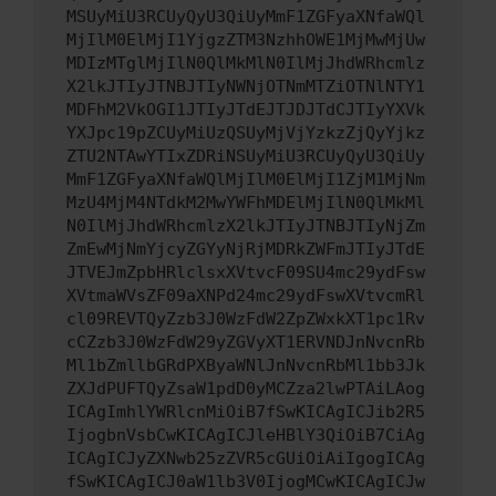
MSUyMiU3RCUyQyU3QiUyMmF1ZGFyaXNfaWQl
MjIlM0ElMjI1YjgzZTM3NzhhOWE1MjMwMjUw
MDIzMTglMjIlN0QlMkMlN0IlMjJhdWRhcmlz
X2lkJTIyJTNBJTIyNWNjOTNmMTZiOTNlNTY1
MDFhM2VkOGI1JTIyJTdEJTJDJTdCJTIyYXVk
YXJpc19pZCUyMiUzQSUyMjVjYzkzZjQyYjkz
ZTU2NTAwYTIxZDRiNSUyMiU3RCUyQyU3QiUy
MmF1ZGFyaXNfaWQlMjIlM0ElMjI1ZjM1MjNm
MzU4MjM4NTdkM2MwYWFhMDElMjIlN0QlMkMl
N0IlMjJhdWRhcmlzX2lkJTIyJTNBJTIyNjZm
ZmEwMjNmYjcyZGYyNjRjMDRkZWFmJTIyJTdE
JTVEJmZpbHRlclsxXVtvcF09SU4mc29ydFsw
XVtmaWVsZF09aXNPd24mc29ydFswXVtvcmRl
cl09REVTQyZzb3J0WzFdW2ZpZWxkXT1pc1Rv
cCZzb3J0WzFdW29yZGVyXT1ERVNDJnNvcnRb
Ml1bZmllbGRdPXByaWNlJnNvcnRbMl1bb3Jk
ZXJdPUFTQyZsaW1pdD0yMCZza2lwPTAiLAog
ICAgImhlYWRlcnMiOiB7fSwKICAgICJib2R5
IjogbnVsbCwKICAgICJleHBlY3QiOiB7CiAg
ICAgICJyZXNwb25zZVR5cGUiOiAiIgogICAg
fSwKICAgICJ0aW1lb3V0IjogMCwKICAgICJw