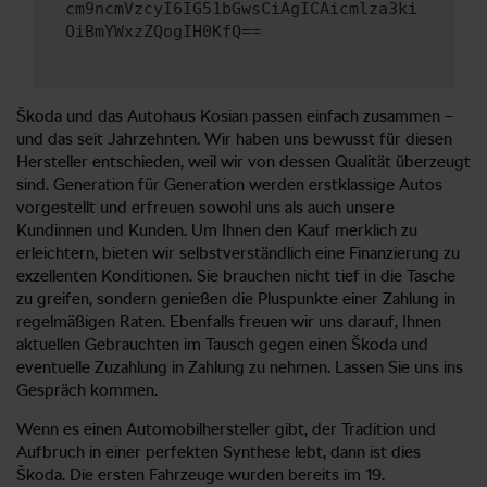
cm9ncmVzcyI6IG51bGwsCiAgICAicmlza3ki
OiBmYWxzZQogIH0KfQ==
Škoda und das Autohaus Kosian passen einfach zusammen –
und das seit Jahrzehnten. Wir haben uns bewusst für diesen
Hersteller entschieden, weil wir von dessen Qualität überzeugt
sind. Generation für Generation werden erstklassige Autos
vorgestellt und erfreuen sowohl uns als auch unsere
Kundinnen und Kunden. Um Ihnen den Kauf merklich zu
erleichtern, bieten wir selbstverständlich eine Finanzierung zu
exzellenten Konditionen. Sie brauchen nicht tief in die Tasche
zu greifen, sondern genießen die Pluspunkte einer Zahlung in
regelmäßigen Raten. Ebenfalls freuen wir uns darauf, Ihnen
aktuellen Gebrauchten im Tausch gegen einen Škoda und
eventuelle Zuzahlung in Zahlung zu nehmen. Lassen Sie uns ins
Gespräch kommen.
Wenn es einen Automobilhersteller gibt, der Tradition und
Aufbruch in einer perfekten Synthese lebt, dann ist dies
Škoda. Die ersten Fahrzeuge wurden bereits im 19.