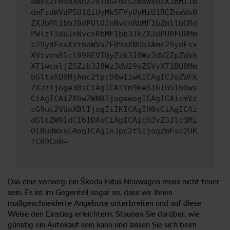
aWVsZF09dXNhZ2VTdGF0ZSZmaWx0ZXJbMl1b
dmFsdWVdPSU1QiUyMk5FVyUyMiU1RCZmaWx0
ZXJbMl1bb3BdPUlOJnNvcnRbMF1bZmllbGRd
PWlzT3duJnNvcnRbMF1bb3JkZXJdPURFU0Mm
c29ydFsxXVtmaWVsZF09aXNUb3Amc29ydFsx
XVtvcmRlcl09REVTQyZzb3J0WzJdW2ZpZWxk
XT1wcmljZSZzb3J0WzJdW29yZGVyXT1BU0Mm
bGltaXQ9MjAmc2tpcD0wIiwKICAgICJoZWFk
ZXJzIjoge30sCiAgICAiYm9keSI6IG51bGws
CiAgICAiZXhwZWN0IjogewogICAgICAicmVz
cG9uc2VUeXBlIjogIiIKICAgIH0sCiAgICAi
dGltZW91dCI6IDAsCiAgICAicHJvZ3Jlc3Mi
OiBudWxsLAogICAgInJpc2t5IjogZmFsc2UK
ICB9Cn0=
Das eine vorweg: ein Škoda Fabia Neuwagen muss nicht teuer
sein. Es ist im Gegenteil sogar so, dass wir Ihnen
maßgeschneiderte Angebote unterbreiten und auf diese
Weise den Einstieg erleichtern. Staunen Sie darüber, wie
günstig ein Autokauf sein kann und lassen Sie sich beim