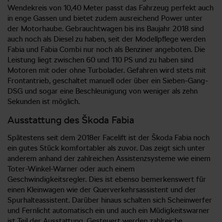
Wendekreis von 10,40 Meter passt das Fahrzeug perfekt auch
in enge Gassen und bietet zudem ausreichend Power unter
der Motorhaube. Gebrauchtwagen bis ins Baujahr 2018 sind
auch noch als Diesel zu haben, seit der Modellpflege werden
Fabia und Fabia Combi nur noch als Benziner angeboten. Die
Leistung liegt zwischen 60 und 110 PS und zu haben sind
Motoren mit oder ohne Turbolader. Gefahren wird stets mit
Frontantrieb, geschaltet manuell oder über ein Sieben-Gang-
DSG und sogar eine Beschleunigung von weniger als zehn
Sekunden ist möglich.
Ausstattung des Škoda Fabia
Spätestens seit dem 2018er Facelift ist der Škoda Fabia noch
ein gutes Stück komfortabler als zuvor. Das zeigt sich unter
anderem anhand der zahlreichen Assistenzsysteme wie einem
Toter-Winkel-Warner oder auch einem
Geschwindigkeitsregler. Dies ist ebenso bemerkenswert für
einen Kleinwagen wie der Querverkehrsassistent und der
Spurhalteassistent. Darüber hinaus schalten sich Scheinwerfer
und Fernlicht automatisch ein und auch ein Müdigkeitswarner
ist Teil der Ausstattung. Gesteuert werden zahlreiche