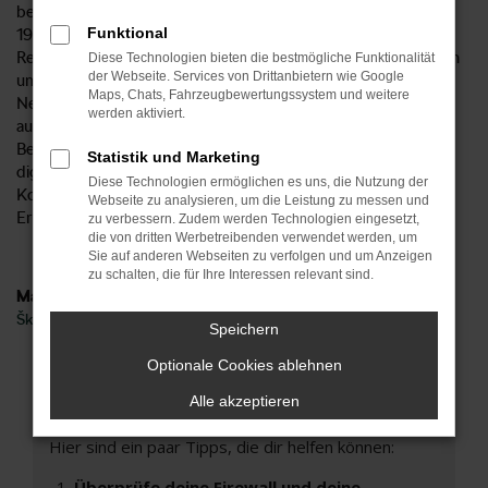
besonderes Auto. Das Autohaus Kosian existiert bereits seit
Funktional
1947 und ist seither als Familienunternehmen tief in unsere
Region verwurzelt. Škoda führen wir schon seit vielen Jahren
Diese Technologien bieten die bestmögliche Funktionalität
der Webseite. Services von Drittanbietern wie Google
und sind daher fest von der Qualität all unserer Škoda Fabia
Maps, Chats, Fahrzeugbewertungssystem und weitere
Neuwagen überzeugt. Was das Fahrzeug im Besonderen
werden aktiviert.
ausmacht, verraten wir Ihnen gern in einem persönlichen
Beratungsgespräch oder auch telefonisch bzw. auf dem
Statistik und Marketing
digitalen Weg. Freuen Sie sich auf Leidenschaft und
Diese Technologien ermöglichen es uns, die Nutzung der
Kompetenz in der Kundenberatung und auf jede Menge
Webseite zu analysieren, um die Leistung zu messen und
Erfahrung, die wir in jedes Gespräch einfließen lassen.
zu verbessern. Zudem werden Technologien eingesetzt,
die von dritten Werbetreibenden verwendet werden, um
Sie auf anderen Webseiten zu verfolgen und um Anzeigen
zu schalten, die für Ihre Interessen relevant sind.
Marken
Škoda
Speichern
Optionale Cookies ablehnen
Fehler: Network Error
Alle akzeptieren
Beim Laden ist ein Fehler aufgetreten.
Hier sind ein paar Tipps, die dir helfen können:
Überprüfe deine Firewall und deine