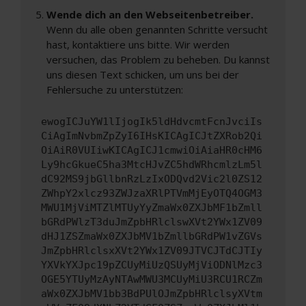
Wende dich an den Webseitenbetreiber.
Wenn du alle oben genannten Schritte versucht
hast, kontaktiere uns bitte. Wir werden
versuchen, das Problem zu beheben. Du kannst
uns diesen Text schicken, um uns bei der
Fehlersuche zu unterstützen:
ewogICJuYW1lIjogIk5ldHdvcmtFcnJvciIs
CiAgImNvbmZpZyI6IHsKICAgICJtZXRob2Qi
OiAiR0VUIiwKICAgICJ1cmwiOiAiaHR0cHM6
Ly9hcGkueC5ha3MtcHJvZC5hdWRhcmlzLm5l
dC92MS9jbGllbnRzLzIxODQvd2Vic2l0ZS12
ZWhpY2xlcz93ZWJzaXRlPTVmMjEyOTQ4OGM3
MWU1MjViMTZlMTUyYyZmaWx0ZXJbMF1bZmll
bGRdPWlzT3duJmZpbHRlclswXVt2YWx1ZV09
dHJ1ZSZmaWx0ZXJbMV1bZmllbGRdPW1vZGVs
JmZpbHRlclsxXVt2YWx1ZV09JTVCJTdCJTIy
YXVkYXJpc19pZCUyMiUzQSUyMjViODNlMzc3
OGE5YTUyMzAyNTAwMWU3MCUyMiU3RCU1RCZm
aWx0ZXJbMV1bb3BdPUlOJmZpbHRlclsyXVtm