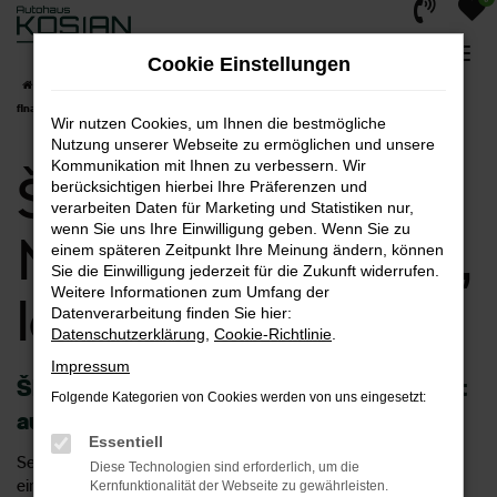
Zum
Hauptinhalt
Cookie Einstellungen
springen
Startseite
Škoda
Škoda Fabia
Škoda Fabia Neuwagen kaufen, leasen,
finanzieren
Wir nutzen Cookies, um Ihnen die bestmögliche
Nutzung unserer Webseite zu ermöglichen und unsere
Kommunikation mit Ihnen zu verbessern. Wir
Škoda Fabia
berücksichtigen hierbei Ihre Präferenzen und
verarbeiten Daten für Marketing und Statistiken nur,
wenn Sie uns Ihre Einwilligung geben. Wenn Sie zu
Neuwagen kaufen,
einem späteren Zeitpunkt Ihre Meinung ändern, können
Sie die Einwilligung jederzeit für die Zukunft widerrufen.
Weitere Informationen zum Umfang der
leasen, finanzieren
Datenverarbeitung finden Sie hier:
Datenschutzerklärung
,
Cookie-Richtlinie
.
Impressum
Škoda Fabia Neuwagen maßgeschneidert
Folgende Kategorien von Cookies werden von uns eingesetzt:
aus dem Autohaus Kosian
Essentiell
Selbst nach vielen Jahren im Automobilgeschäft sehen wir in
Diese Technologien sind erforderlich, um die
einem Škoda Fabia Neuwagen immer noch ein ganz
Kernfunktionalität der Webseite zu gewährleisten.