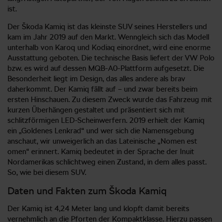
ist.
Der Škoda Kamiq ist das kleinste SUV seines Herstellers und
kam im Jahr 2019 auf den Markt. Wenngleich sich das Modell
unterhalb von Karoq und Kodiaq einordnet, wird eine enorme
Ausstattung geboten. Die technische Basis liefert der VW Polo
bzw. es wird auf dessen MQB-A0-Plattform aufgesetzt. Die
Besonderheit liegt im Design, das alles andere als brav
daherkommt. Der Kamiq fällt auf – und zwar bereits beim
ersten Hinschauen. Zu diesem Zweck wurde das Fahrzeug mit
kurzen Überhängen gestaltet und präsentiert sich mit
schlitzförmigen LED-Scheinwerfern. 2019 erhielt der Kamiq
ein „Goldenes Lenkrad“ und wer sich die Namensgebung
anschaut, wir unweigerlich an das Lateinische „Nomen est
omen“ erinnert. Kamiq bedeutet in der Sprache der Inuit
Nordamerikas schlichtweg einen Zustand, in dem alles passt.
So, wie bei diesem SUV.
Daten und Fakten zum Škoda Kamiq
Der Kamiq ist 4,24 Meter lang und klopft damit bereits
vernehmlich an die Pforten der Kompaktklasse. Hierzu passen