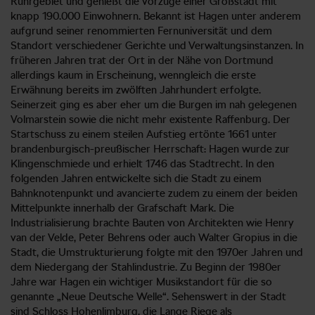
Ruhrgebiet und genießt die Vorzüge einer Großstadt mit
knapp 190.000 Einwohnern. Bekannt ist Hagen unter anderem
aufgrund seiner renommierten Fernuniversität und dem
Standort verschiedener Gerichte und Verwaltungsinstanzen. In
früheren Jahren trat der Ort in der Nähe von Dortmund
allerdings kaum in Erscheinung, wenngleich die erste
Erwähnung bereits im zwölften Jahrhundert erfolgte.
Seinerzeit ging es aber eher um die Burgen im nah gelegenen
Volmarstein sowie die nicht mehr existente Raffenburg. Der
Startschuss zu einem steilen Aufstieg ertönte 1661 unter
brandenburgisch-preußischer Herrschaft: Hagen wurde zur
Klingenschmiede und erhielt 1746 das Stadtrecht. In den
folgenden Jahren entwickelte sich die Stadt zu einem
Bahnknotenpunkt und avancierte zudem zu einem der beiden
Mittelpunkte innerhalb der Grafschaft Mark. Die
Industrialisierung brachte Bauten von Architekten wie Henry
van der Velde, Peter Behrens oder auch Walter Gropius in die
Stadt, die Umstrukturierung folgte mit den 1970er Jahren und
dem Niedergang der Stahlindustrie. Zu Beginn der 1980er
Jahre war Hagen ein wichtiger Musikstandort für die so
genannte „Neue Deutsche Welle“. Sehenswert in der Stadt
sind Schloss Hohenlimburg, die Lange Riege als