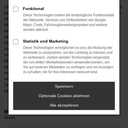
Eine Škoda Kamiq Tageszulassung ist ein Neuwagen, der doch
Funktional
keiner ist. Was wie ein Widerspruch klingt, ist tatsächlich eine
Diese Technologien bieten die bestmögliche Funktionalität
der cleversten Möglichkeiten, um in Hagen mobil zu sein. Die
der Webseite. Services von Drittanbietern wie Google
Rede ist von einem bereits konfigurierten und auf Lager
Maps, Chats, Fahrzeugbewertungssystem und weitere
werden aktiviert.
befindlichen Neuwagen, der für einen Tag in Hagen oder an
einem beliebigen Ort zugelassen wurde. Der Grund für die
Statistik und Marketing
Eintragung eines Vorbesitzers in die Fahrzeugpapiere ist die
Diese Technologien ermöglichen es uns, die Nutzung der
damit einhergehende Möglichkeit der Rabattierung. Hierzu
Webseite zu analysieren, um die Leistung zu messen und
muss man wissen, dass die Hersteller den Verkauf ihrer
zu verbessern. Zudem werden Technologien eingesetzt,
Neuwagen streng reglementieren und Preisuntergrenzen
die von dritten Werbetreibenden verwendet werden, um
eingebaut haben. Wer als Autohändler Neuwagen für Hagen
Sie auf anderen Webseiten zu verfolgen und um Anzeigen
zu schalten, die für Ihre Interessen relevant sind.
noch günstiger und damit kundenfreundlicher anbieten
möchte, wählt somit den Umweg über eine Škoda Kamiq
Tageszulassung und verwandelt ein neues Modell formell in
Speichern
einen Gebrauchten.
Optionale Cookies ablehnen
Alle akzeptieren
Marken
Škoda