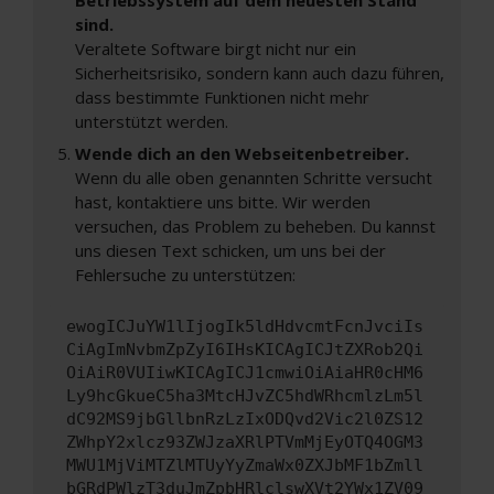
sind.
Veraltete Software birgt nicht nur ein
Sicherheitsrisiko, sondern kann auch dazu führen,
dass bestimmte Funktionen nicht mehr
unterstützt werden.
Wende dich an den Webseitenbetreiber.
Wenn du alle oben genannten Schritte versucht
hast, kontaktiere uns bitte. Wir werden
versuchen, das Problem zu beheben. Du kannst
uns diesen Text schicken, um uns bei der
Fehlersuche zu unterstützen:
ewogICJuYW1lIjogIk5ldHdvcmtFcnJvciIs
CiAgImNvbmZpZyI6IHsKICAgICJtZXRob2Qi
OiAiR0VUIiwKICAgICJ1cmwiOiAiaHR0cHM6
Ly9hcGkueC5ha3MtcHJvZC5hdWRhcmlzLm5l
dC92MS9jbGllbnRzLzIxODQvd2Vic2l0ZS12
ZWhpY2xlcz93ZWJzaXRlPTVmMjEyOTQ4OGM3
MWU1MjViMTZlMTUyYyZmaWx0ZXJbMF1bZmll
bGRdPWlzT3duJmZpbHRlclswXVt2YWx1ZV09