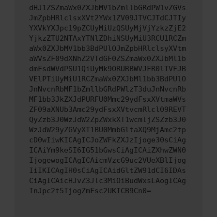
dHJ1ZSZmaWx0ZXJbMV1bZmllbGRdPW1vZGVs
JmZpbHRlclsxXVt2YWx1ZV09JTVCJTdCJTIy
YXVkYXJpc19pZCUyMiUzQSUyMjVjYzkzZjE2
YjkzZTU2NTAxYTNlZDhiNSUyMiU3RCU1RCZm
aWx0ZXJbMV1bb3BdPUlOJmZpbHRlclsyXVtm
aWVsZF09dXNhZ2VTdGF0ZSZmaWx0ZXJbMl1b
dmFsdWVdPSU1QiUyMk9ORURBWVJFR0lTVFJB
VElPTiUyMiU1RCZmaWx0ZXJbMl1bb3BdPUlO
JnNvcnRbMF1bZmllbGRdPWlzT3duJnNvcnRb
MF1bb3JkZXJdPURFU0Mmc29ydFsxXVtmaWVs
ZF09aXNUb3Amc29ydFsxXVtvcmRlcl09REVT
QyZzb3J0WzJdW2ZpZWxkXT1wcmljZSZzb3J0
WzJdW29yZGVyXT1BU0MmbGltaXQ9MjAmc2tp
cD0wIiwKICAgICJoZWFkZXJzIjoge30sCiAg
ICAiYm9keSI6IG51bGwsCiAgICAiZXhwZWN0
IjogewogICAgICAicmVzcG9uc2VUeXBlIjog
IiIKICAgIH0sCiAgICAidGltZW91dCI6IDAs
CiAgICAicHJvZ3Jlc3MiOiBudWxsLAogICAg
InJpc2t5IjogZmFsc2UKICB9Cn0=