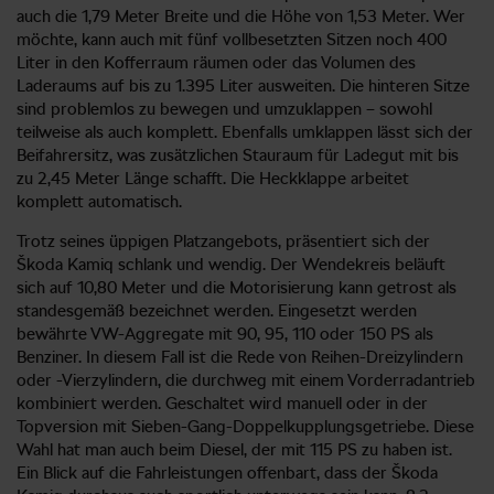
auch die 1,79 Meter Breite und die Höhe von 1,53 Meter. Wer
möchte, kann auch mit fünf vollbesetzten Sitzen noch 400
Liter in den Kofferraum räumen oder das Volumen des
Laderaums auf bis zu 1.395 Liter ausweiten. Die hinteren Sitze
sind problemlos zu bewegen und umzuklappen – sowohl
teilweise als auch komplett. Ebenfalls umklappen lässt sich der
Beifahrersitz, was zusätzlichen Stauraum für Ladegut mit bis
zu 2,45 Meter Länge schafft. Die Heckklappe arbeitet
komplett automatisch.
Trotz seines üppigen Platzangebots, präsentiert sich der
Škoda Kamiq schlank und wendig. Der Wendekreis beläuft
sich auf 10,80 Meter und die Motorisierung kann getrost als
standesgemäß bezeichnet werden. Eingesetzt werden
bewährte VW-Aggregate mit 90, 95, 110 oder 150 PS als
Benziner. In diesem Fall ist die Rede von Reihen-Dreizylindern
oder -Vierzylindern, die durchweg mit einem Vorderradantrieb
kombiniert werden. Geschaltet wird manuell oder in der
Topversion mit Sieben-Gang-Doppelkupplungsgetriebe. Diese
Wahl hat man auch beim Diesel, der mit 115 PS zu haben ist.
Ein Blick auf die Fahrleistungen offenbart, dass der Škoda