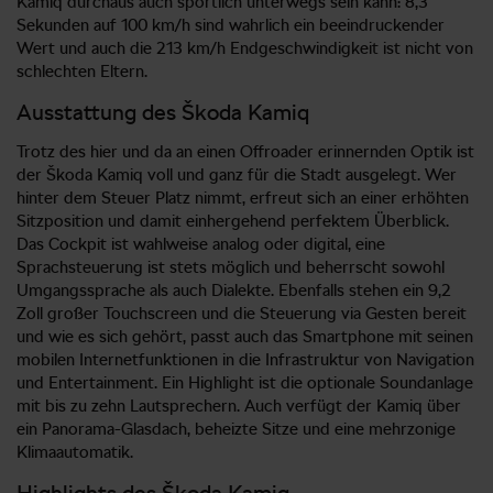
Kamiq durchaus auch sportlich unterwegs sein kann: 8,3
Sekunden auf 100 km/h sind wahrlich ein beeindruckender
Wert und auch die 213 km/h Endgeschwindigkeit ist nicht von
schlechten Eltern.
Ausstattung des Škoda Kamiq
Trotz des hier und da an einen Offroader erinnernden Optik ist
der Škoda Kamiq voll und ganz für die Stadt ausgelegt. Wer
hinter dem Steuer Platz nimmt, erfreut sich an einer erhöhten
Sitzposition und damit einhergehend perfektem Überblick.
Das Cockpit ist wahlweise analog oder digital, eine
Sprachsteuerung ist stets möglich und beherrscht sowohl
Umgangssprache als auch Dialekte. Ebenfalls stehen ein 9,2
Zoll großer Touchscreen und die Steuerung via Gesten bereit
und wie es sich gehört, passt auch das Smartphone mit seinen
mobilen Internetfunktionen in die Infrastruktur von Navigation
und Entertainment. Ein Highlight ist die optionale Soundanlage
mit bis zu zehn Lautsprechern. Auch verfügt der Kamiq über
ein Panorama-Glasdach, beheizte Sitze und eine mehrzonige
Klimaautomatik.
Highlights des Škoda Kamiq