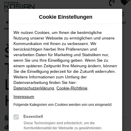
Zum
Hauptinhalt
Cookie Einstellungen
springen
Startseite
Hagen
Škoda
Škoda Kamiq
Škoda Kamiq Tageszulassung |
Lieferservice nach Hagen
Wir nutzen Cookies, um Ihnen die bestmögliche
Nutzung unserer Webseite zu ermöglichen und unsere
Kommunikation mit Ihnen zu verbessern. Wir
Škoda Kamiq
berücksichtigen hierbei Ihre Präferenzen und
verarbeiten Daten für Marketing und Statistiken nur,
wenn Sie uns Ihre Einwilligung geben. Wenn Sie zu
Tageszulassung |
einem späteren Zeitpunkt Ihre Meinung ändern, können
Sie die Einwilligung jederzeit für die Zukunft widerrufen.
Weitere Informationen zum Umfang der
Lieferservice nach
Datenverarbeitung finden Sie hier:
Datenschutzerklärung
,
Cookie-Richtlinie
.
Hagen
Impressum
Folgende Kategorien von Cookies werden von uns eingesetzt:
Essentiell
Škoda Kamiq Tageszulassung – günstiger
Diese Technologien sind erforderlich, um die
denn je durch Hagen
Kernfunktionalität der Webseite zu gewährleisten.