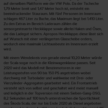
auf derselben Plattform wie der VW Polo. Da der Tscheche
1,79 Meter breit und 1,47 Meter hoch ist, entsteht ein
beeindruckender Stauraum. Mit fünf Personen im Innenraum
schlagen 467 Liter zu Buche, das Maximum liegt bei 1.410 Liter.
Zu den Extras im Bereich Laderaum zählen die
sensorgesteuerte Heckklappe sowie allerlei Haken und Ösen,
die das Ladegut sichern. Apropos Heckklappe: diese lässt sich
auf Wunsch mit einer verlängerten Glasscheibe ordern,
wodurch eine maximale Lichtausbeute im Innenraum erzielt
wird.
Mit einem Wendekreis von gerade einmal 10,20 Meter würde
der Scala sogar noch in die Kleinwagenklasse passen. Seit
2020 wird das Modell mit Benzinmotoren in vier
Leistungsstufen von 90 bis 150 PS angetrieben wobei
durchweg mit Turbolader und wahlweise mit Drei- oder
Vierzylinder-Aggregaten gearbeitet wird. Ein Frontantrieb
versteht sich von selbst und geschaltet wird meist manuell
und lediglich in der Topversion mit einem Sieben-Gang-DSG.
8,2 Sekunden auf 100 km/h unterstreichen die Sportlichkeit
des Škoda Scala, der nur bis Ende 2020 als Diesel angeboten