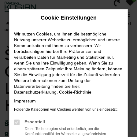
Zum
Hauptinhalt
Cookie Einstellungen
springen
Startseite
Hagen
Škoda
Škoda Scala
Škoda Scala Gebrauchtwagen |
Lieferservice nach Hagen
Wir nutzen Cookies, um Ihnen die bestmögliche
Nutzung unserer Webseite zu ermöglichen und unsere
Kommunikation mit Ihnen zu verbessern. Wir
Škoda Scala
berücksichtigen hierbei Ihre Präferenzen und
verarbeiten Daten für Marketing und Statistiken nur,
wenn Sie uns Ihre Einwilligung geben. Wenn Sie zu
Gebrauchtwagen |
einem späteren Zeitpunkt Ihre Meinung ändern, können
Sie die Einwilligung jederzeit für die Zukunft widerrufen.
Weitere Informationen zum Umfang der
Lieferservice nach
Datenverarbeitung finden Sie hier:
Datenschutzerklärung
,
Cookie-Richtlinie
.
Hagen
Impressum
Folgende Kategorien von Cookies werden von uns eingesetzt:
Essentiell
Škoda Scala Gebrauchtwagen – wie
Diese Technologien sind erforderlich, um die
geschaffen für Hagen
Kernfunktionalität der Webseite zu gewährleisten.