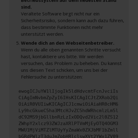
sind.
Veraltete Software birgt nicht nur ein
Sicherheitsrisiko, sondern kann auch dazu führen,
dass bestimmte Funktionen nicht mehr
unterstützt werden.
Wende dich an den Webseitenbetreiber.
Wenn du alle oben genannten Schritte versucht
hast, kontaktiere uns bitte. Wir werden
versuchen, das Problem zu beheben. Du kannst
uns diesen Text schicken, um uns bei der
Fehlersuche zu unterstützen:
ewogICJuYW1lIjogIk5ldHdvcmtFcnJvciIs
CiAgImNvbmZpZyI6IHsKICAgICJtZXRob2Qi
OiAiR0VUIiwKICAgICJ1cmwiOiAiaHR0cHM6
Ly9hcGkueC5ha3MtcHJvZC5hdWRhcmlzLm5l
dC92MS9jbGllbnRzLzIxODQvd2Vic2l0ZS12
ZWhpY2xlcz93ZWJzaXRlPTVmMjEyOTQ4OGM3
MWU1MjViMTZlMTUyYyZmaWx0ZXJbMF1bZmll
bGRdPWlzT3duJmZpbHRlclswXVt2YWx1ZV09