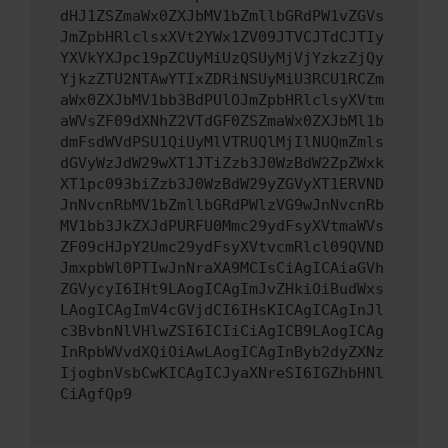
dHJ1ZSZmaWx0ZXJbMV1bZmllbGRdPW1vZGVs
JmZpbHRlclsxXVt2YWx1ZV09JTVCJTdCJTIy
YXVkYXJpc19pZCUyMiUzQSUyMjVjYzkzZjQy
YjkzZTU2NTAwYTIxZDRiNSUyMiU3RCU1RCZm
aWx0ZXJbMV1bb3BdPUlOJmZpbHRlclsyXVtm
aWVsZF09dXNhZ2VTdGF0ZSZmaWx0ZXJbMl1b
dmFsdWVdPSU1QiUyMlVTRUQlMjIlNUQmZmls
dGVyWzJdW29wXT1JTiZzb3J0WzBdW2ZpZWxk
XT1pc093biZzb3J0WzBdW29yZGVyXT1ERVND
JnNvcnRbMV1bZmllbGRdPWlzVG9wJnNvcnRb
MV1bb3JkZXJdPURFU0Mmc29ydFsyXVtmaWVs
ZF09cHJpY2Umc29ydFsyXVtvcmRlcl09QVND
JmxpbWl0PTIwJnNraXA9MCIsCiAgICAiaGVh
ZGVycyI6IHt9LAogICAgImJvZHkiOiBudWxs
LAogICAgImV4cGVjdCI6IHsKICAgICAgInJl
c3BvbnNlVHlwZSI6ICIiCiAgICB9LAogICAg
InRpbWVvdXQiOiAwLAogICAgInByb2dyZXNz
IjogbnVsbCwKICAgICJyaXNreSI6IGZhbHNl
CiAgfQp9