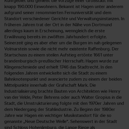
Ruhrgebiet und genießt die Vorzüge einer Großstadt mit
knapp 190.000 Einwohnern. Bekannt ist Hagen unter anderem
aufgrund seiner renommierten Fernuniversität und dem
Standort verschiedener Gerichte und Verwaltungsinstanzen. In
früheren Jahren trat der Ort in der Nähe von Dortmund
allerdings kaum in Erscheinung, wenngleich die erste
Erwähnung bereits im zwölften Jahrhundert erfolgte.
Seinerzeit ging es aber eher um die Burgen im nah gelegenen
Volmarstein sowie die nicht mehr existente Raffenburg. Der
Startschuss zu einem steilen Aufstieg ertönte 1661 unter
brandenburgisch-preußischer Herrschaft: Hagen wurde zur
Klingenschmiede und erhielt 1746 das Stadtrecht. In den
folgenden Jahren entwickelte sich die Stadt zu einem
Bahnknotenpunkt und avancierte zudem zu einem der beiden
Mittelpunkte innerhalb der Grafschaft Mark. Die
Industrialisierung brachte Bauten von Architekten wie Henry
van der Velde, Peter Behrens oder auch Walter Gropius in die
Stadt, die Umstrukturierung folgte mit den 1970er Jahren und
dem Niedergang der Stahlindustrie. Zu Beginn der 1980er
Jahre war Hagen ein wichtiger Musikstandort für die so
genannte „Neue Deutsche Welle“. Sehenswert in der Stadt
sind Schloss Hohenlimburg, die Lange Riege als