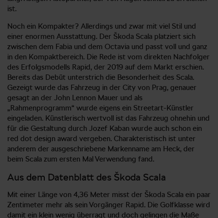
ist.
Noch ein Kompakter? Allerdings und zwar mit viel Stil und
einer enormen Ausstattung. Der Škoda Scala platziert sich
zwischen dem Fabia und dem Octavia und passt voll und ganz
in den Kompaktbereich. Die Rede ist vom direkten Nachfolger
des Erfolgsmodells Rapid, der 2019 auf dem Markt erschien.
Bereits das Debüt unterstrich die Besonderheit des Scala.
Gezeigt wurde das Fahrzeug in der City von Prag, genauer
gesagt an der John Lennon Mauer und als
„Rahmenprogramm“ wurde eigens ein Streetart-Künstler
eingeladen. Künstlerisch wertvoll ist das Fahrzeug ohnehin und
für die Gestaltung durch Jozef Kaban wurde auch schon ein
red dot design award vergeben. Charakteristisch ist unter
anderem der ausgeschriebene Markenname am Heck, der
beim Scala zum ersten Mal Verwendung fand.
Aus dem Datenblatt des Škoda Scala
Mit einer Länge von 4,36 Meter misst der Škoda Scala ein paar
Zentimeter mehr als sein Vorgänger Rapid. Die Golfklasse wird
damit ein klein wenig überragt und doch gelingen die Maße