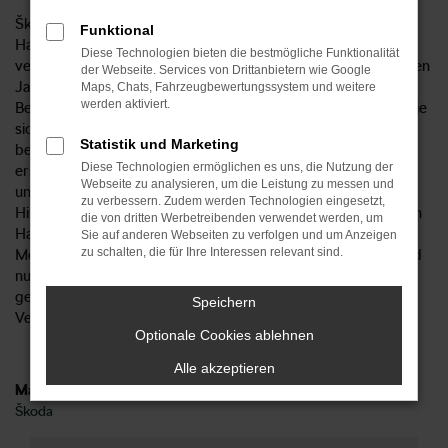
Škoda Scala Gebrauchtwagen sind aus dem Straßenbild von
Funktional
Hagen nicht wegzudenken. Wir vom Autohaus Kosian
Diese Technologien bieten die bestmögliche Funktionalität
verkaufen Ihnen das entsprechende Modell aus verschiedenen
der Webseite. Services von Drittanbietern wie Google
Jahrgängen und beraten Sie gern hinsichtlich der
Maps, Chats, Fahrzeugbewertungssystem und weitere
werden aktiviert.
Besonderheiten und Möglichkeiten. Unabhängig davon, ob Sie
sich für einen „jungen Gebrauchten“ oder ein etwas
Statistik und Marketing
betagteres Modell entscheiden: Sie profitieren stets von der
Diese Technologien ermöglichen es uns, die Nutzung der
erstklassigen Qualität unserer Škoda Scala Gebrauchtwagen
Webseite zu analysieren, um die Leistung zu messen und
und dürfen sich auf viele Jahre Mobilität in Hagen freuen.
zu verbessern. Zudem werden Technologien eingesetzt,
Hinzu kommt, dass wir jedes Fahrzeug vor dem Verkauf nach
die von dritten Werbetreibenden verwendet werden, um
Hagen einer genauen Prüfung unterziehen. Unser
Sie auf anderen Webseiten zu verfolgen und um Anzeigen
zu schalten, die für Ihre Interessen relevant sind.
Meisterwerkstatt führt zu diesem Zweck eine Checkliste und
nur, wenn sämtliche Punkte zufriedenstellend abgehakt sind,
gelangt ein Škoda Scala Gebrauchtwagen überhaupt in den
Speichern
Verkauf.
Optionale Cookies ablehnen
Alle akzeptieren
Marken
Škoda