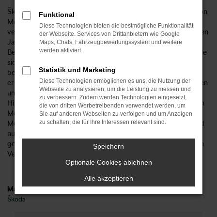
Škoda Kodiaq Gebrauchtwagen sind aus dem Straßenbild von
Funktional
Menden nicht wegzudenken. Wir vom Autohaus Kosian
Diese Technologien bieten die bestmögliche Funktionalität
verkaufen Ihnen das entsprechende Modell aus verschiedenen
der Webseite. Services von Drittanbietern wie Google
Jahrgängen und beraten Sie gern hinsichtlich der
Maps, Chats, Fahrzeugbewertungssystem und weitere
werden aktiviert.
Besonderheiten und Möglichkeiten. Unabhängig davon, ob Sie
sich für einen „jungen Gebrauchten“ oder ein etwas
Statistik und Marketing
betagteres Modell entscheiden: Sie profitieren stets von der
Diese Technologien ermöglichen es uns, die Nutzung der
erstklassigen Qualität unserer Škoda Kodiaq Gebrauchtwagen
Webseite zu analysieren, um die Leistung zu messen und
und dürfen sich auf viele Jahre Mobilität in Menden freuen.
zu verbessern. Zudem werden Technologien eingesetzt,
Hinzu kommt, dass wir jedes Fahrzeug vor dem Verkauf nach
die von dritten Werbetreibenden verwendet werden, um
Menden einer genauen Prüfung unterziehen. Unser
Sie auf anderen Webseiten zu verfolgen und um Anzeigen
zu schalten, die für Ihre Interessen relevant sind.
Meisterwerkstatt führt zu diesem Zweck eine Checkliste und
nur, wenn sämtliche Punkte zufriedenstellend abgehakt sind,
gelangt ein Škoda Kodiaq Gebrauchtwagen überhaupt in den
Speichern
Verkauf.
Optionale Cookies ablehnen
Alle akzeptieren
Marken
Škoda