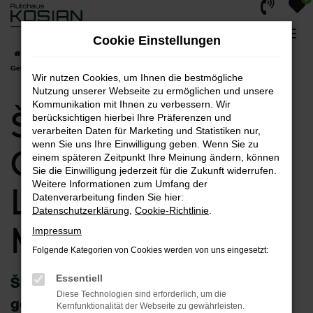
Zum
Hauptinhalt
Cookie Einstellungen
springen
Startseite
Menden
Škoda
Škoda Kodiaq
Škoda Kodiaq
Gebrauchtwagen | Lieferservice nach Menden
Wir nutzen Cookies, um Ihnen die bestmögliche
Nutzung unserer Webseite zu ermöglichen und unsere
Kommunikation mit Ihnen zu verbessern. Wir
Škoda Kodiaq
berücksichtigen hierbei Ihre Präferenzen und
verarbeiten Daten für Marketing und Statistiken nur,
wenn Sie uns Ihre Einwilligung geben. Wenn Sie zu
Gebrauchtwagen |
einem späteren Zeitpunkt Ihre Meinung ändern, können
Sie die Einwilligung jederzeit für die Zukunft widerrufen.
Weitere Informationen zum Umfang der
Lieferservice nach
Datenverarbeitung finden Sie hier:
Datenschutzerklärung
,
Cookie-Richtlinie
.
Menden
Impressum
Folgende Kategorien von Cookies werden von uns eingesetzt:
Essentiell
Škoda Kodiaq Gebrauchtwagen – wie
Diese Technologien sind erforderlich, um die
geschaffen für Menden
Kernfunktionalität der Webseite zu gewährleisten.