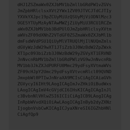
dHJ1ZSZmaWx0ZXJbMV1bZmllbGRdPW1vZGVs
JmZpbHRlclsxXVt2YWx1ZV09JTVCJTdCJTIy
YXVkYXJpc19pZCUyMiUzQSUyMjViODNlMzc3
OGE5YTUyMzAyNTAwMWZjZiUyMiU3RCU1RCZm
aWx0ZXJbMV1bb3BdPUlOJmZpbHRlclsyXVtm
aWVsZF09dXNhZ2VTdGF0ZSZmaWx0ZXJbMl1b
dmFsdWVdPSU1QiUyMlVTRUQlMjIlNUQmZmls
dGVyWzJdW29wXT1JTiZzb3J0WzBdW2ZpZWxk
XT1pc093biZzb3J0WzBdW29yZGVyXT1ERVND
JnNvcnRbMV1bZmllbGRdPWlzVG9wJnNvcnRb
MV1bb3JkZXJdPURFU0Mmc29ydFsyXVtmaWVs
ZF09cHJpY2Umc29ydFsyXVtvcmRlcl09QVND
JmxpbWl0PTIwJnNraXA9MCIsCiAgICAiaGVh
ZGVycyI6IHt9LAogICAgImJvZHkiOiBudWxs
LAogICAgImV4cGVjdCI6IHsKICAgICAgInJl
c3BvbnNlVHlwZSI6ICIiCiAgICB9LAogICAg
InRpbWVvdXQiOiAwLAogICAgInByb2dyZXNz
IjogbnVsbCwKICAgICJyaXNreSI6IGZhbHNl
CiAgfQp9