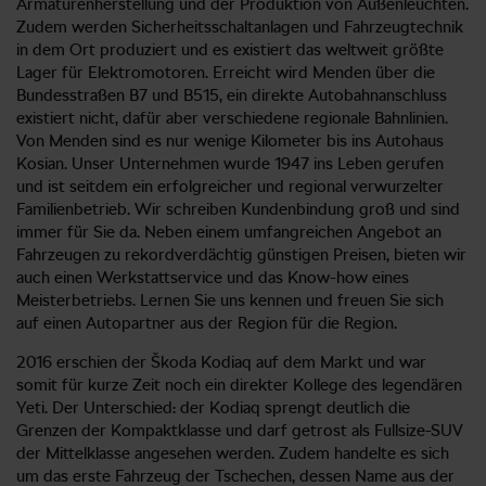
Armaturenherstellung und der Produktion von Außenleuchten.
Zudem werden Sicherheitsschaltanlagen und Fahrzeugtechnik
in dem Ort produziert und es existiert das weltweit größte
Lager für Elektromotoren. Erreicht wird Menden über die
Bundesstraßen B7 und B515, ein direkte Autobahnanschluss
existiert nicht, dafür aber verschiedene regionale Bahnlinien.
Von Menden sind es nur wenige Kilometer bis ins Autohaus
Kosian. Unser Unternehmen wurde 1947 ins Leben gerufen
und ist seitdem ein erfolgreicher und regional verwurzelter
Familienbetrieb. Wir schreiben Kundenbindung groß und sind
immer für Sie da. Neben einem umfangreichen Angebot an
Fahrzeugen zu rekordverdächtig günstigen Preisen, bieten wir
auch einen Werkstattservice und das Know-how eines
Meisterbetriebs. Lernen Sie uns kennen und freuen Sie sich
auf einen Autopartner aus der Region für die Region.
2016 erschien der Škoda Kodiaq auf dem Markt und war
somit für kurze Zeit noch ein direkter Kollege des legendären
Yeti. Der Unterschied: der Kodiaq sprengt deutlich die
Grenzen der Kompaktklasse und darf getrost als Fullsize-SUV
der Mittelklasse angesehen werden. Zudem handelte es sich
um das erste Fahrzeug der Tschechen, dessen Name aus der