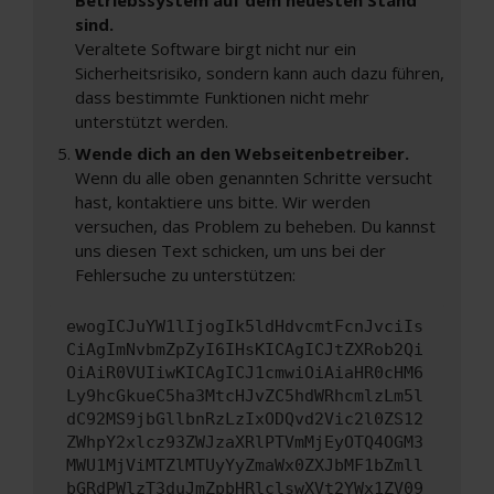
sind.
Veraltete Software birgt nicht nur ein
Sicherheitsrisiko, sondern kann auch dazu führen,
dass bestimmte Funktionen nicht mehr
unterstützt werden.
Wende dich an den Webseitenbetreiber.
Wenn du alle oben genannten Schritte versucht
hast, kontaktiere uns bitte. Wir werden
versuchen, das Problem zu beheben. Du kannst
uns diesen Text schicken, um uns bei der
Fehlersuche zu unterstützen:
ewogICJuYW1lIjogIk5ldHdvcmtFcnJvciIs
CiAgImNvbmZpZyI6IHsKICAgICJtZXRob2Qi
OiAiR0VUIiwKICAgICJ1cmwiOiAiaHR0cHM6
Ly9hcGkueC5ha3MtcHJvZC5hdWRhcmlzLm5l
dC92MS9jbGllbnRzLzIxODQvd2Vic2l0ZS12
ZWhpY2xlcz93ZWJzaXRlPTVmMjEyOTQ4OGM3
MWU1MjViMTZlMTUyYyZmaWx0ZXJbMF1bZmll
bGRdPWlzT3duJmZpbHRlclswXVt2YWx1ZV09