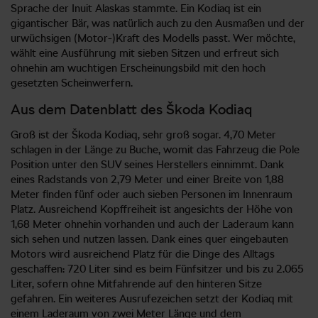
Sprache der Inuit Alaskas stammte. Ein Kodiaq ist ein
gigantischer Bär, was natürlich auch zu den Ausmaßen und der
urwüchsigen (Motor-)Kraft des Modells passt. Wer möchte,
wählt eine Ausführung mit sieben Sitzen und erfreut sich
ohnehin am wuchtigen Erscheinungsbild mit den hoch
gesetzten Scheinwerfern.
Aus dem Datenblatt des Škoda Kodiaq
Groß ist der Škoda Kodiaq, sehr groß sogar. 4,70 Meter
schlagen in der Länge zu Buche, womit das Fahrzeug die Pole
Position unter den SUV seines Herstellers einnimmt. Dank
eines Radstands von 2,79 Meter und einer Breite von 1,88
Meter finden fünf oder auch sieben Personen im Innenraum
Platz. Ausreichend Kopffreiheit ist angesichts der Höhe von
1,68 Meter ohnehin vorhanden und auch der Laderaum kann
sich sehen und nutzen lassen. Dank eines quer eingebauten
Motors wird ausreichend Platz für die Dinge des Alltags
geschaffen: 720 Liter sind es beim Fünfsitzer und bis zu 2.065
Liter, sofern ohne Mitfahrende auf den hinteren Sitze
gefahren. Ein weiteres Ausrufezeichen setzt der Kodiaq mit
einem Laderaum von zwei Meter Länge und dem