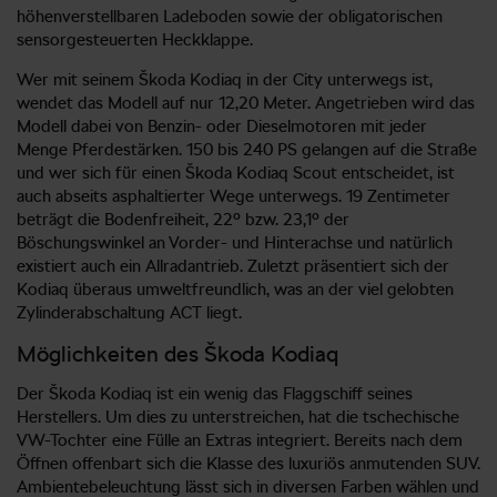
höhenverstellbaren Ladeboden sowie der obligatorischen
sensorgesteuerten Heckklappe.
Wer mit seinem Škoda Kodiaq in der City unterwegs ist,
wendet das Modell auf nur 12,20 Meter. Angetrieben wird das
Modell dabei von Benzin- oder Dieselmotoren mit jeder
Menge Pferdestärken. 150 bis 240 PS gelangen auf die Straße
und wer sich für einen Škoda Kodiaq Scout entscheidet, ist
auch abseits asphaltierter Wege unterwegs. 19 Zentimeter
beträgt die Bodenfreiheit, 22° bzw. 23,1° der
Böschungswinkel an Vorder- und Hinterachse und natürlich
existiert auch ein Allradantrieb. Zuletzt präsentiert sich der
Kodiaq überaus umweltfreundlich, was an der viel gelobten
Zylinderabschaltung ACT liegt.
Möglichkeiten des Škoda Kodiaq
Der Škoda Kodiaq ist ein wenig das Flaggschiff seines
Herstellers. Um dies zu unterstreichen, hat die tschechische
VW-Tochter eine Fülle an Extras integriert. Bereits nach dem
Öffnen offenbart sich die Klasse des luxuriös anmutenden SUV.
Ambientebeleuchtung lässt sich in diversen Farben wählen und