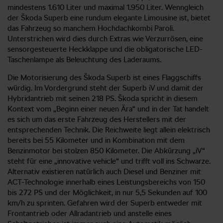
mindestens 1.610 Liter und maximal 1.950 Liter. Wenngleich
der Škoda Superb eine rundum elegante Limousine ist, bietet
das Fahrzeug so manchem Hochdachkombi Paroli.
Unterstrichen wird dies durch Extras wie Verzurrösen, eine
sensorgesteuerte Heckklappe und die obligatorische LED-
Taschenlampe als Beleuchtung des Laderaums.
Die Motorisierung des Škoda Superb ist eines Flaggschiffs
würdig. Im Vordergrund steht der Superb iV und damit der
Hybridantrieb mit seinen 218 PS. Škoda spricht in diesem
Kontext vom „Beginn einer neuen Ära“ und in der Tat handelt
es sich um das erste Fahrzeug des Herstellers mit der
entsprechenden Technik. Die Reichweite liegt allein elektrisch
bereits bei 55 Kilometer und in Kombination mit dem
Benzinmotor bei stolzen 850 Kilometer. Die Abkürzung „iV“
steht für eine „innovative vehicle“ und trifft voll ins Schwarze.
Alternativ existieren natürlich auch Diesel und Benziner mit
ACT-Technologie innerhalb eines Leistungsbereichs von 150
bis 272 PS und der Möglichkeit, in nur 5,5 Sekunden auf 100
km/h zu sprinten. Gefahren wird der Superb entweder mit
Frontantrieb oder Allradantrieb und anstelle eines