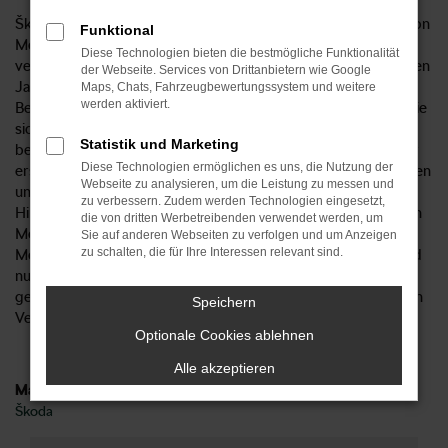
Škoda Superb Gebrauchtwagen sind aus dem Straßenbild von
Funktional
Menden nicht wegzudenken. Wir vom Autohaus Kosian
Diese Technologien bieten die bestmögliche Funktionalität
verkaufen Ihnen das entsprechende Modell aus verschiedenen
der Webseite. Services von Drittanbietern wie Google
Jahrgängen und beraten Sie gern hinsichtlich der
Maps, Chats, Fahrzeugbewertungssystem und weitere
werden aktiviert.
Besonderheiten und Möglichkeiten. Unabhängig davon, ob Sie
sich für einen „jungen Gebrauchten“ oder ein etwas
Statistik und Marketing
betagteres Modell entscheiden: Sie profitieren stets von der
Diese Technologien ermöglichen es uns, die Nutzung der
erstklassigen Qualität unserer Škoda Superb Gebrauchtwagen
Webseite zu analysieren, um die Leistung zu messen und
und dürfen sich auf viele Jahre Mobilität in Menden freuen.
zu verbessern. Zudem werden Technologien eingesetzt,
Hinzu kommt, dass wir jedes Fahrzeug vor dem Verkauf nach
die von dritten Werbetreibenden verwendet werden, um
Menden einer genauen Prüfung unterziehen. Unser
Sie auf anderen Webseiten zu verfolgen und um Anzeigen
zu schalten, die für Ihre Interessen relevant sind.
Meisterwerkstatt führt zu diesem Zweck eine Checkliste und
nur, wenn sämtliche Punkte zufriedenstellend abgehakt sind,
gelangt ein Škoda Superb Gebrauchtwagen überhaupt in den
Speichern
Verkauf.
Optionale Cookies ablehnen
Alle akzeptieren
Marken
Škoda