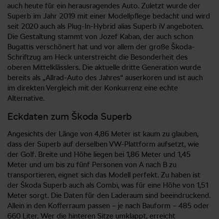
auch heute für ein herausragendes Auto. Zuletzt wurde der
Superb im Jahr 2019 mit einer Modellpflege bedacht und wird
seit 2020 auch als Plug-In-Hybrid alias Superb iV angeboten.
Die Gestaltung stammt von Jozef Kaban, der auch schon
Bugattis verschönert hat und vor allem der große Škoda-
Schriftzug am Heck unterstreicht die Besonderheit des
oberen Mittelklässlers. Die aktuelle dritte Generation wurde
bereits als „Allrad-Auto des Jahres“ auserkoren und ist auch
im direkten Vergleich mit der Konkurrenz eine echte
Alternative.
Eckdaten zum Škoda Superb
Angesichts der Länge von 4,86 Meter ist kaum zu glauben,
dass der Superb auf derselben VW-Plattform aufsetzt, wie
der Golf. Breite und Höhe liegen bei 1,86 Meter und 1,45
Meter und um bis zu fünf Personen von A nach B zu
transportieren, eignet sich das Modell perfekt. Zu haben ist
der Škoda Superb auch als Combi, was für eine Höhe von 1,51
Meter sorgt. Die Daten für den Laderaum sind beeindruckend.
Allein in den Kofferraum passen – je nach Bauform – 485 oder
660 Liter. Wer die hinteren Sitze umklappt, erreicht