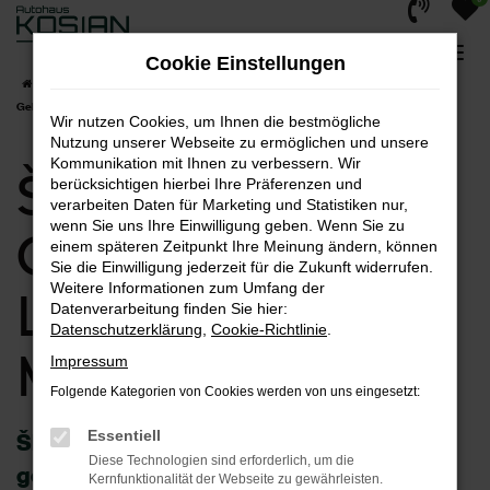
Zum
Hauptinhalt
Cookie Einstellungen
springen
Startseite
Menden
Škoda
Škoda Superb
Škoda Superb
Gebrauchtwagen | Lieferservice nach Menden
Wir nutzen Cookies, um Ihnen die bestmögliche
Nutzung unserer Webseite zu ermöglichen und unsere
Kommunikation mit Ihnen zu verbessern. Wir
Škoda Superb
berücksichtigen hierbei Ihre Präferenzen und
verarbeiten Daten für Marketing und Statistiken nur,
wenn Sie uns Ihre Einwilligung geben. Wenn Sie zu
Gebrauchtwagen |
einem späteren Zeitpunkt Ihre Meinung ändern, können
Sie die Einwilligung jederzeit für die Zukunft widerrufen.
Weitere Informationen zum Umfang der
Lieferservice nach
Datenverarbeitung finden Sie hier:
Datenschutzerklärung
,
Cookie-Richtlinie
.
Menden
Impressum
Folgende Kategorien von Cookies werden von uns eingesetzt:
Essentiell
Škoda Superb Gebrauchtwagen – wie
Diese Technologien sind erforderlich, um die
geschaffen für Menden
Kernfunktionalität der Webseite zu gewährleisten.