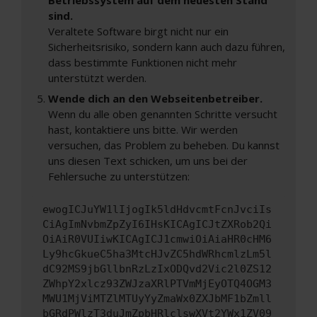
sind.
Veraltete Software birgt nicht nur ein
Sicherheitsrisiko, sondern kann auch dazu führen,
dass bestimmte Funktionen nicht mehr
unterstützt werden.
Wende dich an den Webseitenbetreiber.
Wenn du alle oben genannten Schritte versucht
hast, kontaktiere uns bitte. Wir werden
versuchen, das Problem zu beheben. Du kannst
uns diesen Text schicken, um uns bei der
Fehlersuche zu unterstützen:
ewogICJuYW1lIjogIk5ldHdvcmtFcnJvciIs
CiAgImNvbmZpZyI6IHsKICAgICJtZXRob2Qi
OiAiR0VUIiwKICAgICJ1cmwiOiAiaHR0cHM6
Ly9hcGkueC5ha3MtcHJvZC5hdWRhcmlzLm5l
dC92MS9jbGllbnRzLzIxODQvd2Vic2l0ZS12
ZWhpY2xlcz93ZWJzaXRlPTVmMjEyOTQ4OGM3
MWU1MjViMTZlMTUyYyZmaWx0ZXJbMF1bZmll
bGRdPWlzT3duJmZpbHRlclswXVt2YWx1ZV09