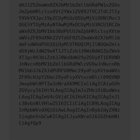
dHJ1ZSZmaWx0ZXJbMV1bZmllbGRdPW1vZGVs
JmZpbHRlclsxXVt2YWx1ZV09JTVCJTdCJTIy
YXVkYXJpc19pZCUyMiUzQSUyMjViODNlMzc3
OGE5YTUyMzAyNTAwMjMxOCUyMiU3RCU1RCZm
aWx0ZXJbMV1bb3BdPUlOJmZpbHRlclsyXVtm
aWVsZF09dXNhZ2VTdGF0ZSZmaWx0ZXJbMl1b
dmFsdWVdPSU1QiUyMlVTRUQlMjIlNUQmZmls
dGVyWzJdW29wXT1JTiZzb3J0WzBdW2ZpZWxk
XT1pc093biZzb3J0WzBdW29yZGVyXT1ERVND
JnNvcnRbMV1bZmllbGRdPWlzVG9wJnNvcnRb
MV1bb3JkZXJdPURFU0Mmc29ydFsyXVtmaWVs
ZF09cHJpY2Umc29ydFsyXVtvcmRlcl09QVND
JmxpbWl0PTIwJnNraXA9MCIsCiAgICAiaGVh
ZGVycyI6IHt9LAogICAgImJvZHkiOiBudWxs
LAogICAgImV4cGVjdCI6IHsKICAgICAgInJl
c3BvbnNlVHlwZSI6ICIiCiAgICB9LAogICAg
InRpbWVvdXQiOiAwLAogICAgInByb2dyZXNz
IjogbnVsbCwKICAgICJyaXNreSI6IGZhbHNl
CiAgfQp9