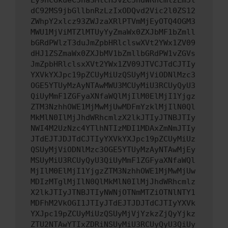
Ly9hcGkueC5ha3MtcHJvZC5hdWRhcmlzLm5l
dC92MS9jbGllbnRzLzIxODQvd2Vic2l0ZS12
ZWhpY2xlcz93ZWJzaXRlPTVmMjEyOTQ4OGM3
MWU1MjViMTZlMTUyYyZmaWx0ZXJbMF1bZmll
bGRdPWlzT3duJmZpbHRlclswXVt2YWx1ZV09
dHJ1ZSZmaWx0ZXJbMV1bZmllbGRdPW1vZGVs
JmZpbHRlclsxXVt2YWx1ZV09JTVCJTdCJTIy
YXVkYXJpc19pZCUyMiUzQSUyMjViODNlMzc3
OGE5YTUyMzAyNTAwMWU3MCUyMiU3RCUyQyU3
QiUyMmF1ZGFyaXNfaWQlMjIlM0ElMjI1Yjgz
ZTM3NzhhOWE1MjMwMjUwMDFmYzklMjIlN0Ql
MkMlN0IlMjJhdWRhcmlzX2lkJTIyJTNBJTIy
NWI4M2UzNzc4YTlhNTIzMDI1MDAxZmNmJTIy
JTdEJTJDJTdCJTIyYXVkYXJpc19pZCUyMiUz
QSUyMjViODNlMzc3OGE5YTUyMzAyNTAwMjEy
MSUyMiU3RCUyQyU3QiUyMmF1ZGFyaXNfaWQl
MjIlM0ElMjI1YjgzZTM3NzhhOWE1MjMwMjUw
MDIzMTglMjIlN0QlMkMlN0IlMjJhdWRhcmlz
X2lkJTIyJTNBJTIyNWNjOTNmMTZiOTNlNTY1
MDFhM2VkOGI1JTIyJTdEJTJDJTdCJTIyYXVk
YXJpc19pZCUyMiUzQSUyMjVjYzkzZjQyYjkz
ZTU2NTAwYTIxZDRiNSUyMiU3RCUyQyU3QiUy