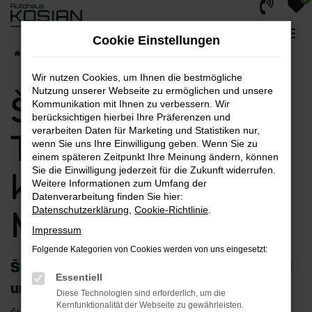
Zum
Hauptinhalt
Cookie Einstellungen
springen
Startseite
Menden
Škoda
Škoda Tageszulassung kaufen für Menden
Wir nutzen Cookies, um Ihnen die bestmögliche
Nutzung unserer Webseite zu ermöglichen und unsere
Škoda
Kommunikation mit Ihnen zu verbessern. Wir
berücksichtigen hierbei Ihre Präferenzen und
verarbeiten Daten für Marketing und Statistiken nur,
Tageszulassung
wenn Sie uns Ihre Einwilligung geben. Wenn Sie zu
einem späteren Zeitpunkt Ihre Meinung ändern, können
Sie die Einwilligung jederzeit für die Zukunft widerrufen.
kaufen für
Weitere Informationen zum Umfang der
Datenverarbeitung finden Sie hier:
Menden
Datenschutzerklärung
,
Cookie-Richtlinie
.
Impressum
Folgende Kategorien von Cookies werden von uns eingesetzt:
Škoda Gebrauchtwagen für Menden – bei
Essentiell
uns mit Sicherheit kaufen
Diese Technologien sind erforderlich, um die
Kernfunktionalität der Webseite zu gewährleisten.