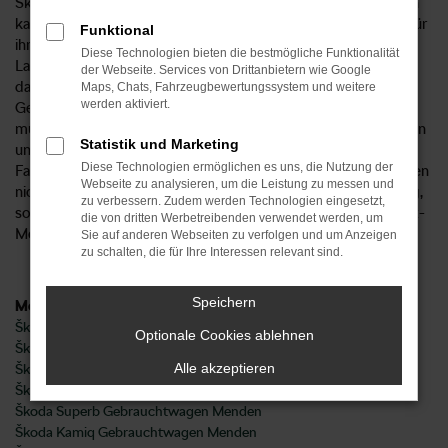
Škoda Gebrauchtwagen sind aus dem Stadtbild von Menden
kaum wegzudenken. Die Fahrzeuge dieses Herstellers sind für
Funktional
ihre exzellente Qualität bekannt und zeichnen sich durch
Diese Technologien bieten die bestmögliche Funktionalität
Langlebigkeit aus. Wir vom Autohaus Kosian sorgen dafür,
der Webseite. Services von Drittanbietern wie Google
dass Sie ganz sicher und vertrauensvoll in einen Škoda
Maps, Chats, Fahrzeugbewertungssystem und weitere
werden aktiviert.
Gebrauchtwagen einsteigen und keinerlei Mängel hinnehmen
müssen. Unser Unternehmen ist seit 1947 auch für Kundinnen
Statistik und Marketing
und Kunden aus Menden und Umgebung tätig und als
Diese Technologien ermöglichen es uns, die Nutzung der
Familienbetrieb fest mit der Region verbunden. Sie profitieren
Webseite zu analysieren, um die Leistung zu messen und
nicht nur von einem vertrauensvollen und integeren Umgang,
zu verbessern. Zudem werden Technologien eingesetzt,
sondern auch von den vielfältigen Möglichkeiten unserer Kfz-
die von dritten Werbetreibenden verwendet werden, um
Meisterwerkstatt. Erstklassigkeit ist bei uns garantiert.
Sie auf anderen Webseiten zu verfolgen und um Anzeigen
zu schalten, die für Ihre Interessen relevant sind.
Speichern
Modelle
Škoda Fabia Gebrauchtwagen Menden
Optionale Cookies ablehnen
Škoda Karoq Gebrauchtwagen Menden
Alle akzeptieren
Škoda Kodiaq Gebrauchtwagen Menden
Škoda Octavia Gebrauchtwagen Menden
Škoda Superb Gebrauchtwagen Menden
Škoda Kamiq Gebrauchtwagen Menden