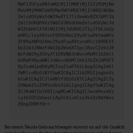
MmF1ZGFyaXNfaWQlMjIlM0ElMjI1ZjM1MjNm
MzU4MjM4NTdkM2MwYWFhMDElMjIlN0QlNUQm
ZmlsdGVyWzFdW29wXT1JTiZmaWx0ZXJbMl1b
ZmllbGRdPXVzYWdlU3RhdGUmZmlsdGVyWzJd
W3ZhbHVlXT0lNUIlMjJVU0VEJTIyJTVEJmZp
bHRlclsyXVtvcF09SU4mc29ydFswXVtmaWVs
ZF09aXNPd24mc29ydFswXVtvcmRlcl09REVT
QyZzb3J0WzFdW2ZpZWxkXT1pc1RvcCZzb3J0
WzFdW29yZGVyXT1ERVNDJnNvcnRbMl1bZmll
bGRdPXByaWNlJnNvcnRbMl1bb3JkZXJdPUFT
QyZsaW1pdD0yMCZza2lwPTAiLAogICAgImhl
YWRlcnMiOiB7fSwKICAgICJib2R5IjogbnVs
bCwKICAgICJleHBlY3QiOiB7CiAgICAgICJy
ZXNwb25zZVR5cGUiOiAiIgogICAgfSwKICAg
ICJ0aW1lb3V0IjogMCwKICAgICJwcm9ncmVz
cyI6IG51bGwsCiAgICAicmlza3kiOiBmYWxz
ZQogIH0KfQ==
Bei einem Škoda Gebrauchtwagen kommt es auf die Qualität