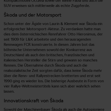
Kompaktmodell Octavia sowie der kleine Fabia und auch die
SUV erweisen sich mittlerweile als echte Zugpferde.
Škoda und der Motorsport
Schon unter der Ägide von Laurin & Klement war Škoda ein
erfolgreicher Motorsport-Akteur. Zu verdanken hatte man
dies dem österreichischen Rennfahrer Otto Hieronimus, der
seit 1909 für L&K arbeitete und den herausragenden
Rennwagen FCR konstruierte. In diesen Jahren bot das
böhmische Unternehmen sowohl der Konkurrenz aus
Deutschland als auch den britischen, französischen und
italienischen Hersteller die Stirn und gewann so manches
Rennen. Die Übernahme durch Škoda und auch die
realsozialistische Zeit sorgten dafür, dass keine Škoda mehr
über die Renn- und Rallyestrecken bretterten und erst seit
1990 ging es wieder los. Die bisherige Ausbeute in Form von
vier Rallye-Weltmeistertitels kann sich aber wahrlich sehen
lassen.
Innovationskraft von Škoda
Sowohl der Maschinenbauer Škoda als auch die Autopioniere