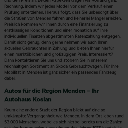
und den Preis an. Beiden Aspekten tragen wir voll und ganz
Rechnung, indem wir jedes Modell vor dem Verkauf einer
Prüfung unterziehen. Hieraus folgt, dass Sie unbesorgt über
die Straßen von Menden fahren und keinerlei Mängel erleiden.
Preislich kommen wir Ihnen durch eine Finanzierung zu
erstklassigen Konditionen und einer monatlich auf Ihre
individuellen Finanzen abgestimmten Ratenzahlung entgegen.
Damit nicht genug, denn gerne nehmen wir auch Ihren
aktuellen Gebrauchten in Zahlung und bieten Ihnen hierfür
einen marktüblichen und großzügigen Preis. Interessiert?
Dann kontaktieren Sie uns und stöbern Sie in unserem
reichhaltigen Sortiment an Škoda Gebrauchtwagen. Für Ihre
Mobilität in Menden ist ganz sicher ein passendes Fahrzeug
dabei.
Autos für die Region Menden – Ihr
Autohaus Kosian
Kaum eine andere Stadt der Region blickt auf eine so
umkämpfte Vergangenheit wie Menden. In dem Ort leben rund
53.000 Menschen, wobei es sich hierbei bereits um die Zahlen
seit der kommunalen Neuordnung des Jahres 1975 handelt. In