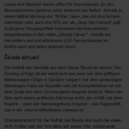
Laurin und Klement waren offen für Innovationen. Zu den
Besonderheiten gehörte unter anderem ein 4x4x2- Antrieb in
einem Militärfahrzeug der 1930er Jahre, das mit drei Achsen
daherkam oder auch des 973, der als „Jeep des Ostens“ galt.
In jüngerer Vergangenheit bestanden die Innovationen
beispielsweise in den vielen „Simply Clever“- Details der
Herstellers und entnehmbaren LED-Taschenlampen im
Kofferraum und vielen anderen Ideen.
Škoda aktuell
Die Vielfalt der Modelle aus dem Hause Škoda ist enorm. Der
Einstieg erfolgt direkt elektrisch und zwar mit dem pfiffigen
Kleinstwagen Citigo-e. Darüber rangiert mit dem geräumigen
Kleinwagen Fabia ein Topseller und die Kompaktklasse ist mit
dem Scala und dem Octavia gleich doppelt besetzt. Wem der
Sinn nach einem größeren Fahrzeug steht, der erhält mit dem
Superb – ganz der Namensgebung folgend – das Flaggschiff,
das in der oberen Mittelklasse zuhause ist.
Charakteristisch für die Vielfalt bei Škoda sind auch die vielen
SUV. Früher war der Yeti allein auf weiter Flur, mittlerweile