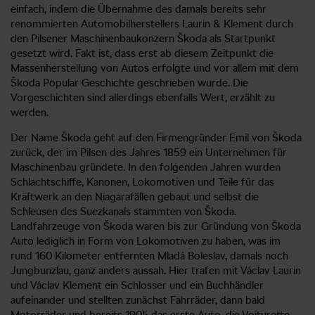
einfach, indem die Übernahme des damals bereits sehr
renommierten Automobilherstellers Laurin & Klement durch
den Pilsener Maschinenbaukonzern Škoda als Startpunkt
gesetzt wird. Fakt ist, dass erst ab diesem Zeitpunkt die
Massenherstellung von Autos erfolgte und vor allem mit dem
Škoda Popular Geschichte geschrieben wurde. Die
Vorgeschichten sind allerdings ebenfalls Wert, erzählt zu
werden.
Der Name Škoda geht auf den Firmengründer Emil von Škoda
zurück, der im Pilsen des Jahres 1859 ein Unternehmen für
Maschinenbau gründete. In den folgenden Jahren wurden
Schlachtschiffe, Kanonen, Lokomotiven und Teile für das
Kraftwerk an den Niagarafällen gebaut und selbst die
Schleusen des Suezkanals stammten von Škoda.
Landfahrzeuge von Škoda waren bis zur Gründung von Škoda
Auto lediglich in Form von Lokomotiven zu haben, was im
rund 160 Kilometer entfernten Mladá Boleslav, damals noch
Jungbunzlau, ganz anders aussah. Hier trafen mit Václav Laurin
und Václav Klement ein Schlosser und ein Buchhändler
aufeinander und stellten zunächst Fahrräder, dann bald
Motorräder und bereits 1905 das erste Auto, die Voiturette,